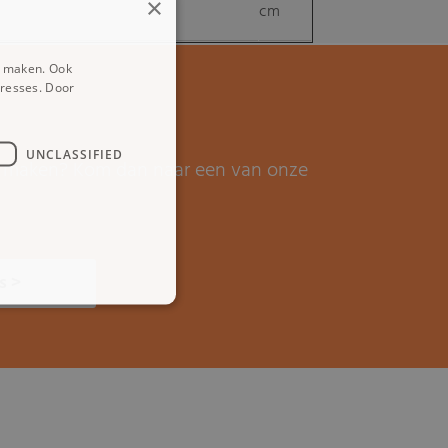
×
cm
e maken. Ook
eresses. Door
UNCLASSIFIED
it maken? Kom dan naar een van onze
s >