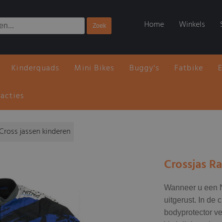
Home
Winkels
Kinderquads
Mini Bikes
Buggy's
Fatbike
 acties
Cross jassen kinderen
Crossjas R
Wanneer u een Ni
uitgerust. In de 
bodyprotector ve