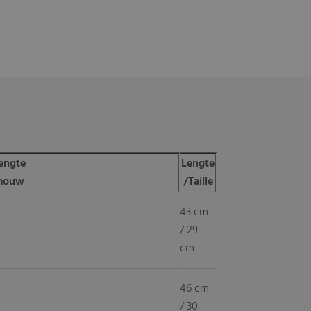
engte
Lengte
mouw
/Taille
43 cm
/ 29
cm
46 cm
/ 30