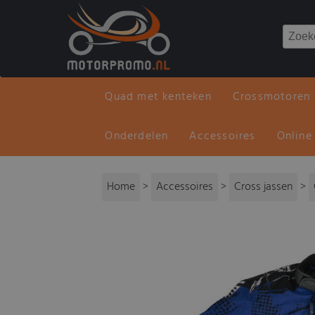
Quad met kenteken
Crossmotoren
Onderdelen
Accessoires
Online
Home
>
Accessoires
>
Cross jassen
>