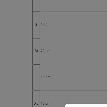
S
40 cm
M
42 cm
L
44 cm
XL
46 cm