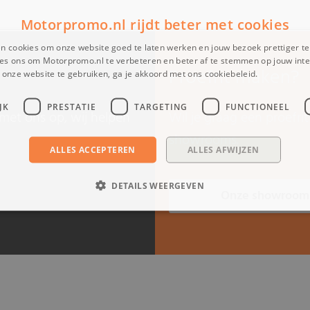
Motorpromo.nl rijdt beter met cookies
n cookies om onze website goed te laten werken en jouw bezoek prettiger t
es ons om Motorpromo.nl te verbeteren en beter af te stemmen op jouw int
Proefrit maken?
onze website te gebruiken, ga je akkoord met ons cookiebeleid.
Lees verder
JK
PRESTATIE
TARGETING
FUNCTIONEEL
met ons op, wij helpen
Wil je graag een proefr
showrooms.
ALLES ACCEPTEREN
ALLES AFWIJZEN
DETAILS WEERGEVEN
Onze showroom