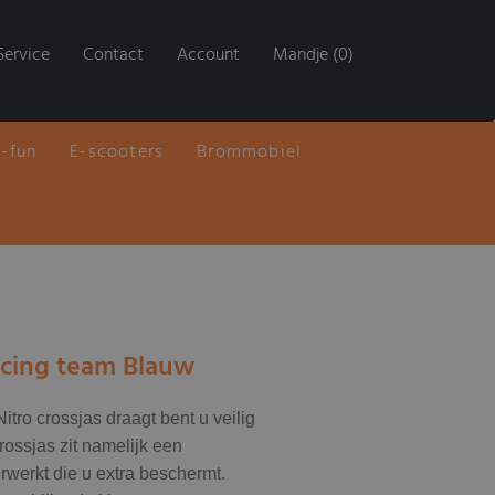
Service
Contact
Account
Mandje (0)
E-fun
E-scooters
Brommobiel
acing team Blauw
tro crossjas draagt bent u veilig
crossjas zit namelijk een
rwerkt die u extra beschermt.