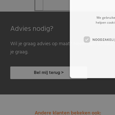
We gebruike
helpen cooki
Advies nodig?
NOODZAKELI
Wil je graag advies op maat? Neem dan contact 
je graag.
Bel mij terug >
Andere klanten bekeken ook: