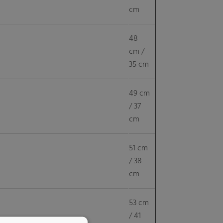
cm
48
cm /
35 cm
49 cm
/ 37
cm
51 cm
/ 38
cm
53 cm
/ 41