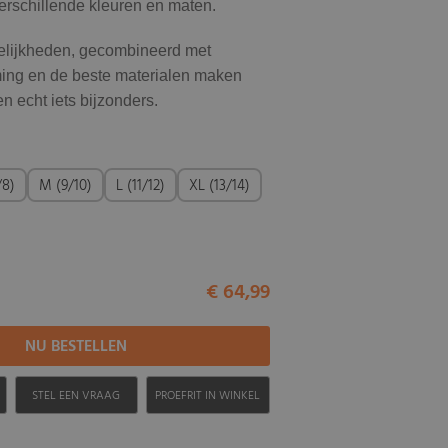
verschillende kleuren en maten.
elijkheden, gecombineerd met
ing en de beste materialen maken
n echt iets bijzonders.
/8)
M (9/10)
L (11/12)
XL (13/14)
€ 64,99
H
STEL EEN VRAAG
PROEFRIT IN WINKEL