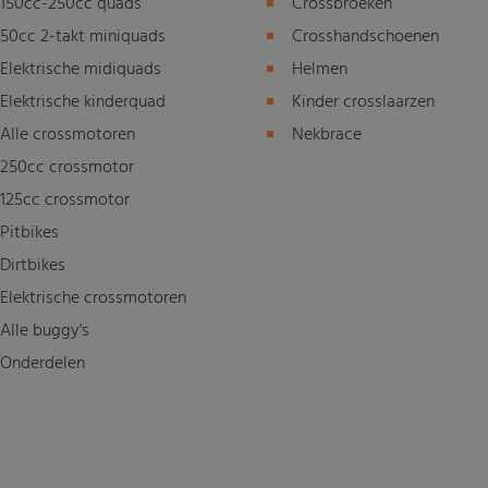
150cc-250cc quads
Crossbroeken
50cc 2-takt miniquads
Crosshandschoenen
Elektrische midiquads
Helmen
Elektrische kinderquad
Kinder crosslaarzen
Alle crossmotoren
Nekbrace
250cc crossmotor
125cc crossmotor
Pitbikes
Dirtbikes
Elektrische crossmotoren
Alle buggy's
Onderdelen