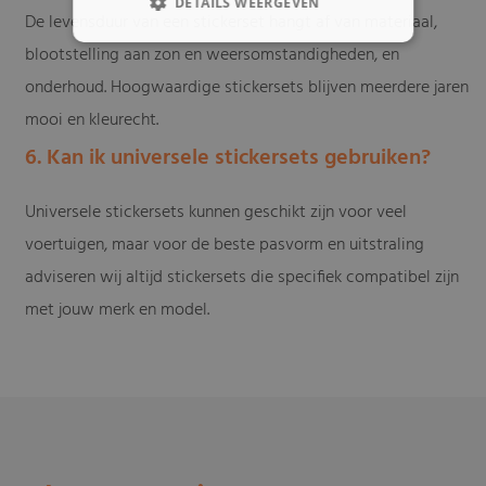
DETAILS WEERGEVEN
De levensduur van een stickerset hangt af van materiaal,
blootstelling aan zon en weersomstandigheden, en
onderhoud. Hoogwaardige stickersets blijven meerdere jaren
mooi en kleurecht.
6. Kan ik universele stickersets gebruiken?
Universele stickersets kunnen geschikt zijn voor veel
voertuigen, maar voor de beste pasvorm en uitstraling
adviseren wij altijd stickersets die specifiek compatibel zijn
met jouw merk en model.