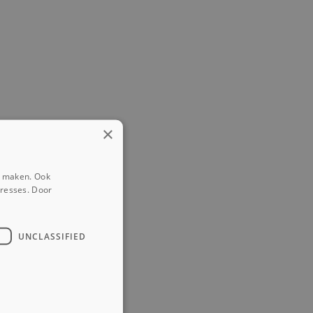
×
e maken. Ook
eresses. Door
UNCLASSIFIED