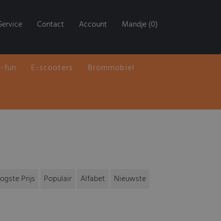
Service
Contact
Account
Mandje (0)
E-fun
E-scooters
Brommobiel
ogste Prijs
Populair
Alfabet
Nieuwste