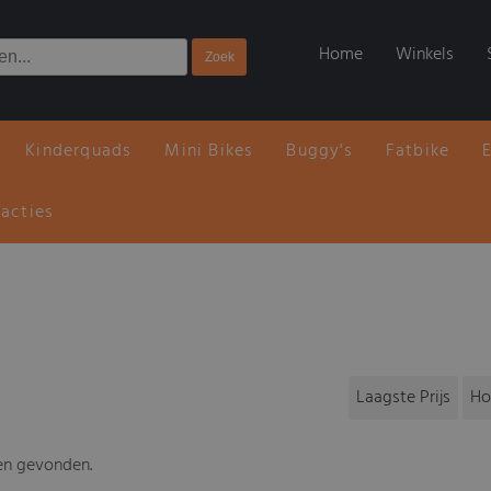
Home
Winkels
Kinderquads
Mini Bikes
Buggy's
Fatbike
 acties
Laagste Prijs
Ho
en gevonden.