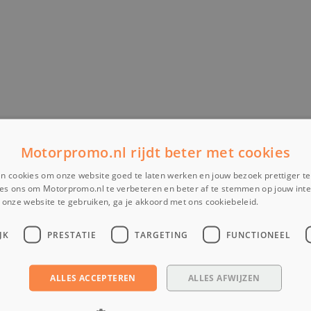
Motorpromo.nl rijdt beter met cookies
n cookies om onze website goed te laten werken en jouw bezoek prettiger t
es ons om Motorpromo.nl te verbeteren en beter af te stemmen op jouw int
onze website te gebruiken, ga je akkoord met ons cookiebeleid.
Lees verder
JK
PRESTATIE
TARGETING
FUNCTIONEEL
ALLES ACCEPTEREN
ALLES AFWIJZEN