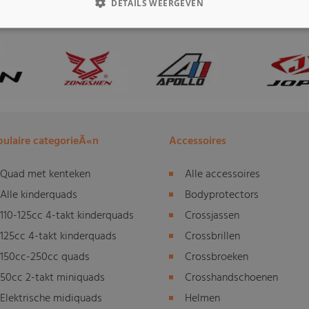
DETAILS WEERGEVEN
ulaire categorieÃ«n
Accessoires
Quad met kenteken
Alle accessoires
Alle kinderquads
Bodyprotectors
110-125cc 4-takt kinderquads
Crossjassen
125cc 4-takt kinderquads
Crossbrillen
150cc-250cc quads
Crossbroeken
50cc 2-takt miniquads
Crosshandschoenen
Elektrische midiquads
Helmen