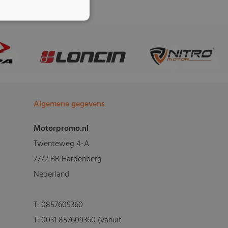
Algemene gegevens
Motorpromo.nl
Twenteweg 4-A
7772 BB Hardenberg
Nederland
T:
0857609360
T:
0031 857609360 (vanuit