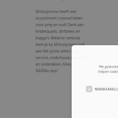
Motorpromo heeft een
assortiment crossartikelen
voor jong en oud! Denk aan
kinderquads, dirtbikes en
buggy's. Behalve verkoop
bent je bij Motorpromo ook
aan het juiste adres voor
service, onderhoud, reparaties
en onderdelen. Alles in
We gebruike
Ã©Ã©n dus!
helpen cooki
NOODZAKELI