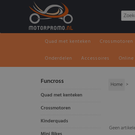
Quad met kenteken
Crossmotoren
Onderdelen
Accessoires
Online
Funcross
Home
>
Quad met kenteken
Crossmotoren
Kinderquads
Geen artikel
Mini Bikes