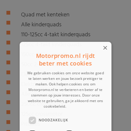
Quad met kenteken
Alle kinderquads
110-125cc 4-takt kinderquads
125cc 4-takt kinderquads
×
150cc-250cc quads
Motorpromo.nl rijdt
beter met cookies
50cc 2-takt miniquads
Elektrische midiquads
We gebruiken cookies om onze website goed
te laten werken en jouw bezoek prettiger te
Elektrische kinderquad
maken. Ook helpen cookies ons om
Motorpromo.nl te verbeteren en beter af te
Alle crossmotoren
stemmen op jouw interesses. Door onze
website te gebruiken, ga je akkoord met ons
250cc crossmotor
cookiebeleid.
Lees verder
125cc crossmotor
NOODZAKELIJK
Pitbikes