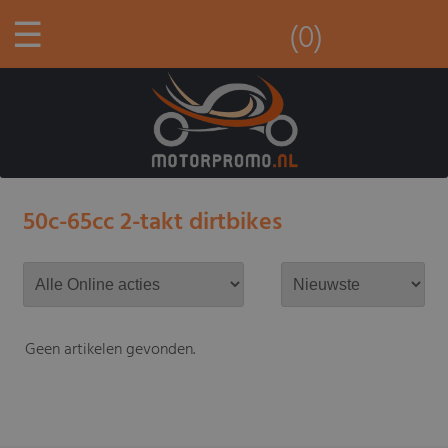
☰
(0)
50c-65cc 2-takt dirtbikes
Geen artikelen gevonden.
-