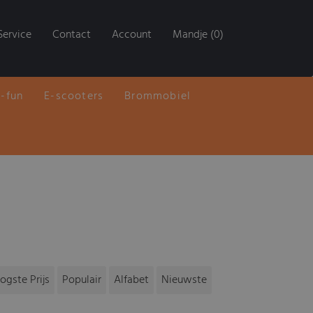
Service
Contact
Account
Mandje (0)
E-fun
E-scooters
Brommobiel
ogste Prijs
Populair
Alfabet
Nieuwste