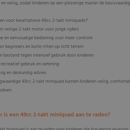
en veilig, zodat kinderen op een plezierige manier de basisvaardigh
n voor kwalitatieve 49cc 2-takt miniquads?
n veilige 2-takt motor voor jonge rijders
ame en eenvoudige bediening voor meer controle
or beginners en korte ritten op licht terrein
n bestand tegen intensief gebruik door kinderen
 recreatief gebruik en oefening
ring en deskundig advies
waardige 49cc 2-takt miniquad kunnen kinderen veilig, comfortabel
pdoen.
r is een 49cc 2-takt miniquad aan te raden?
kt miniquad is aan te raden voor kinderen die hun eerste ervaring 