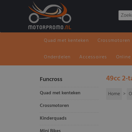
Quad met kenteken
Crossmotoren
Onderdelen
Accessoires
Online
49cc 2-
Funcross
Quad met kenteken
Home
>
O
Crossmotoren
Kinderquads
Mini Bikes