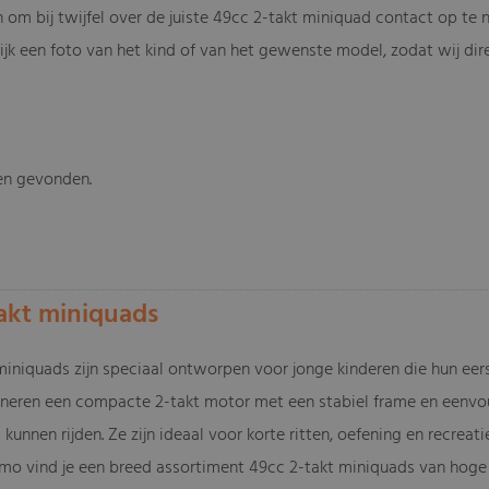
n om bij twijfel over de juiste 49cc 2-takt miniquad contact op te
ijk een foto van het kind of van het gewenste model, zodat wij dir
en gevonden.
-
takt miniquads
miniquads zijn speciaal ontworpen voor jonge kinderen die hun eer
eren een compacte 2-takt motor met een stabiel frame en eenvoud
 kunnen rijden. Ze zijn ideaal voor korte ritten, oefening en recreat
mo vind je een breed assortiment 49cc 2-takt miniquads van hoge 