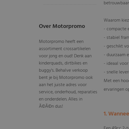
betrouwbaar 
Waarom kieze
Over Motorpromo
- compacte e
- stabiel fr
Motorpromo heeft een
- geschikt vo
assortiment crossartikelen
- duurzaam e
voor jong en oud! Denk aan
kinderquads, dirtbikes en
- ideaal voor
buggy's. Behalve verkoop
- snelle leve
bent je bij Motorpromo ook
Met een hoog
aan het juiste adres voor
ervaringen o
service, onderhoud, reparaties
en onderdelen. Alles in
Ã©Ã©n dus!
1. Wannee
Een 49cc 2-ta