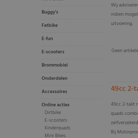
Wij advisere
Buggy's
indien mogel
uitvoering.
Fatbike
E-fun
Geen artikel
E-scooters
Brommobiel
Onderdelen
49cc 2-
Accessoires
49cc 2-takt 
Online acties
Dirtbike
quads combin
E-scooters
zelfverzekerd
Kinderquads
Bij Motorpro
Mini Bikes