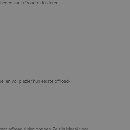
eden van offroad rijden leren.
 en vol plezier hun eerste offroad-
met offroad rijden opdoen. Ze zijn ideaal voor