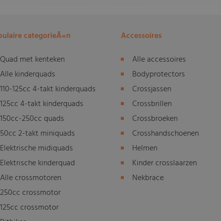
ulaire categorieÃ«n
Accessoires
Quad met kenteken
Alle accessoires
Alle kinderquads
Bodyprotectors
110-125cc 4-takt kinderquads
Crossjassen
125cc 4-takt kinderquads
Crossbrillen
150cc-250cc quads
Crossbroeken
50cc 2-takt miniquads
Crosshandschoenen
Elektrische midiquads
Helmen
Elektrische kinderquad
Kinder crosslaarzen
Alle crossmotoren
Nekbrace
250cc crossmotor
125cc crossmotor