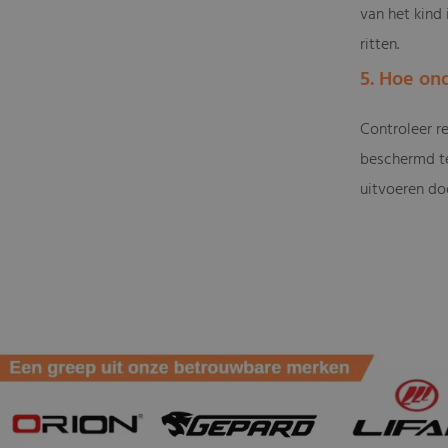
van het kind
ritten.
5. Hoe on
Controleer r
beschermd te
uitvoeren doo