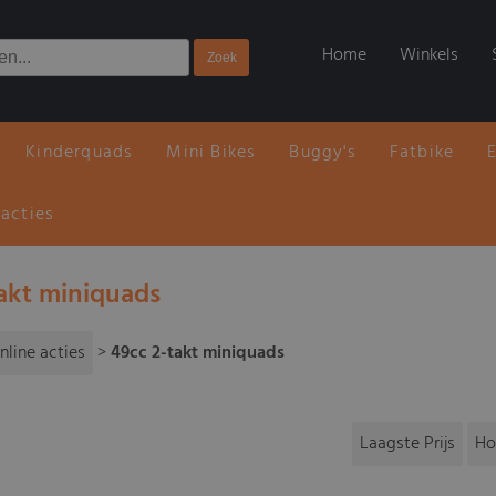
Home
Winkels
Kinderquads
Mini Bikes
Buggy's
Fatbike
 acties
takt miniquads
nline acties
>
49cc 2-takt miniquads
Laagste Prijs
Ho