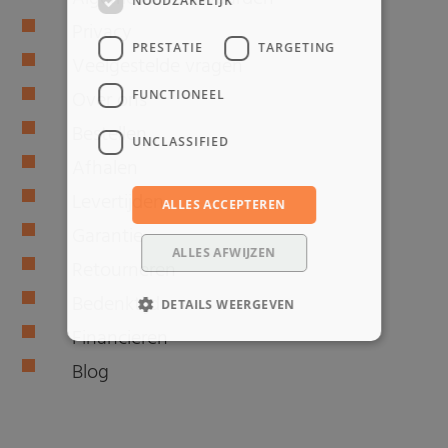
NOODZAKELIJK
Privacy
PRESTATIE
TARGETING
Veelgestelde vragen
Over ons
FUNCTIONEEL
Bestellen
UNCLASSIFIED
Afhalen
Levertijden
ALLES ACCEPTEREN
Garantie
ALLES AFWIJZEN
Retourneren
Bedenktijd
DETAILS WEERGEVEN
Financieren
Blog