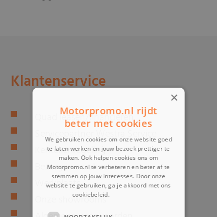
Klantenservice
×
Motorpromo.nl rijdt
Quad leasen/financieren
beter met cookies
Servicepartner Westra Service
We gebruiken cookies om onze website goed
Kentekenregeling
te laten werken en jouw bezoek prettiger te
maken. Ook helpen cookies ons om
Bezorgen aan huis
Motorpromo.nl te verbeteren en beter af te
stemmen op jouw interesses. Door onze
Werkplaats
website te gebruiken, ga je akkoord met ons
cookiebeleid.
Lees verder
Onze showrooms
Algemene voorwaarden