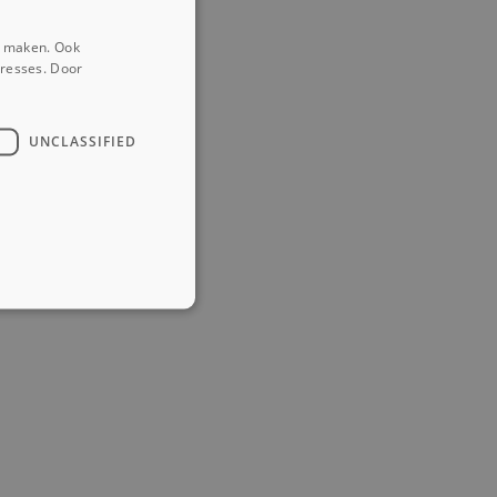
e maken. Ook
eresses. Door
UNCLASSIFIED