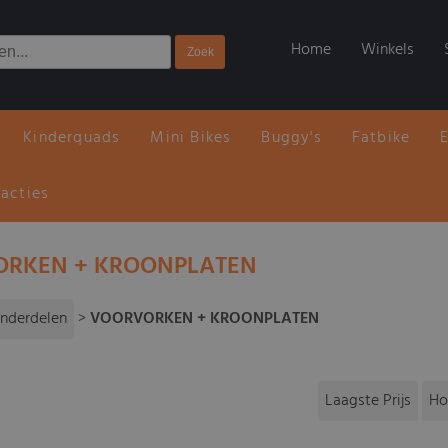
Home
Winkels
Kinderquads
Mini Bikes
Buggy's
Fatbike
 acties
RKEN + KROONPLATEN
nderdelen
>
VOORVORKEN + KROONPLATEN
Laagste Prijs
Ho