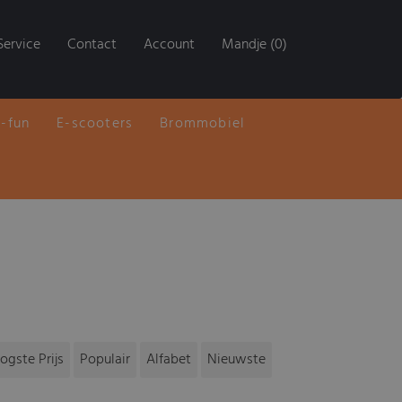
Service
Contact
Account
Mandje (0)
E-fun
E-scooters
Brommobiel
ogste Prijs
Populair
Alfabet
Nieuwste