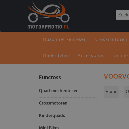
Quad met kenteken
Crossmotoren
Onderdelen
Accessoires
Online
VOORVO
Funcross
Quad met kenteken
Home
>
O
Crossmotoren
Kinderquads
Mini Bikes