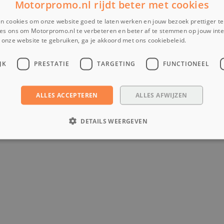
Motorpromo.nl rijdt beter met cookies
n cookies om onze website goed te laten werken en jouw bezoek prettiger t
es ons om Motorpromo.nl te verbeteren en beter af te stemmen op jouw int
onze website te gebruiken, ga je akkoord met ons cookiebeleid.
Lees verder
JK
PRESTATIE
TARGETING
FUNCTIONEEL
ALLES ACCEPTEREN
ALLES AFWIJZEN
DETAILS WEERGEVEN