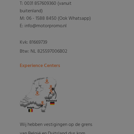
T:
0031 857609360 (vanuit
buitenland)
M:
06 - 1588 8450 (Ook Whatsapp)
E: info@motorpromo.nl
Kvk: 81669739
Btw: NL 825597006B02
Experience Centers
Wij hebben vestigingen op de grens
van België en Duitsland dus kom