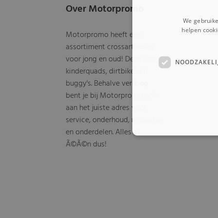
Over Motorpromo
We gebruike
helpen cooki
Motorpromo heeft een
assortiment crossartikelen
voor jong en oud! Denk aan
NOODZAKELI
kinderquads, dirtbikes en
buggy's. Behalve verkoop
bent je bij Motorpromo ook
aan het juiste adres voor
service, onderhoud, reparaties
en onderdelen. Alles in
Ã©Ã©n dus!