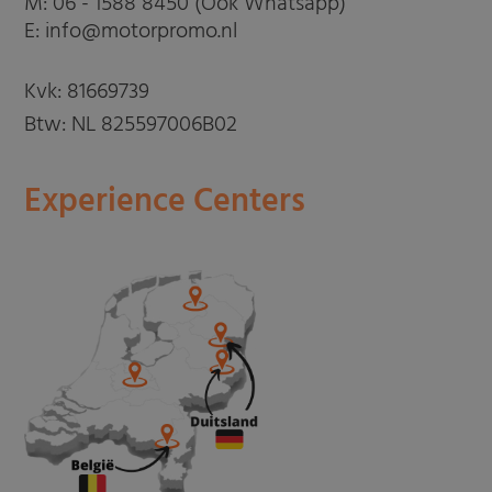
M:
06 - 1588 8450 (Ook Whatsapp)
E: info@motorpromo.nl
Kvk: 81669739
Btw: NL 825597006B02
Experience Centers