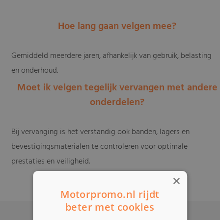
intensief of offroad gebruik.
Hoe lang gaan velgen mee?
Gemiddeld meerdere jaren, afhankelijk van gebruik, belasting
en onderhoud.
Moet ik velgen tegelijk vervangen met andere
onderdelen?
Bij vervanging is het verstandig ook banden, lagers en
bevestigingsmaterialen te controleren voor optimale
prestaties en veiligheid.
×
Motorpromo.nl rijdt
beter met cookies