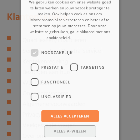
We gebruiken cookies om onze website goed
te laten werken en jouw bezoek prettiger te
Klantenservice
maken. Ook helpen cookies ons om
Motorpromo.nl te verbeteren en beter af te
stemmen op jouw interesses. Door onze
website te gebruiken, ga je akkoord met ons
cookiebeleid.
Lees verder
Quad leasen/financieren
Servicepartner Westra Service
NOODZAKELIJK
Kentekenregeling
PRESTATIE
TARGETING
Bezorgen aan huis
Werkplaats
FUNCTIONEEL
Onze showrooms
UNCLASSIFIED
Algemene voorwaarden
Privacy
ALLES ACCEPTEREN
Veelgestelde vragen
ALLES AFWIJZEN
Over ons