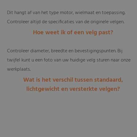
Dit hangt af van het type motor, wielmaat en toepassing.
Controleer altijd de specificaties van de originele velgen.
Hoe weet ik of een velg past?
Controleer diameter, breedte en bevestigingspunten. Bij
twijfel kunt u een foto van uw huidige velg sturen naar onze
werkplaats.
Wat is het verschil tussen standaard,
lichtgewicht en versterkte velgen?
Standaard velgen zijn geschikt voor dagelijks gebruik.
Lichtgewicht velgen bieden minder gewicht voor betere
prestaties.
Versterkte velgen zijn duurzamer en beter bestand tegen