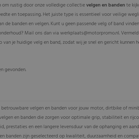
n om rustig door onze volledige collectie
velgen en banden
te kij
edte en toepassing. Het juiste type is essentieel voor veilige weg
an de banden en velgen. Kunt u geen passende velg of band vinden 
onderhoud? Mail ons dan via
werkplaats@motorpromo.nl
. Vermeld
o van je huidige velg en band, zodat wij je snel en gericht kunnen h
en gevonden.
-
 betrouwbare velgen en banden voor jouw motor, dirtbike of minibi
elgen en banden die zorgen voor optimale grip, stabiliteit en rijc
id, prestaties en een langere levensduur van de ophanging en aandrij
en banden zijn geselecteerd op kwaliteit, duurzaamheid en compatib