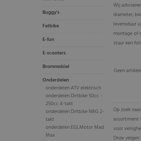
Wij advisere
Buggy's
diameter, bre
levensduur v
Fatbike
montage of 
E-fun
stuur een fot
E-scooters
Brommobiel
Geen artikel
Onderdelen
onderdelen ATV elektrisch
onderdelen Dirtbike 50cc -
250cc 4-takt
Op zoek naar
onderdelen Dirtbike NRG 2-
assortiment v
takt
onderdelen EGLMotor Mad
voor veilighe
Max
Onze velgen 