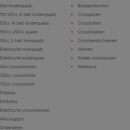
Alle kinderquads
Bodyprotectors
110-125cc 4-takt kinderquads
Crossjassen
125cc 4-takt kinderquads
Crossbrillen
150cc-250cc quads
Crossbroeken
50cc 2-takt miniquads
Crosshandschoenen
Elektrische midiquads
Helmen
Elektrische kinderquad
Kinder crosslaarzen
Alle crossmotoren
Nekbrace
250cc crossmotor
125cc crossmotor
Pitbikes
Dirtbikes
Elektrische crossmotoren
Alle buggy's
Onderdelen