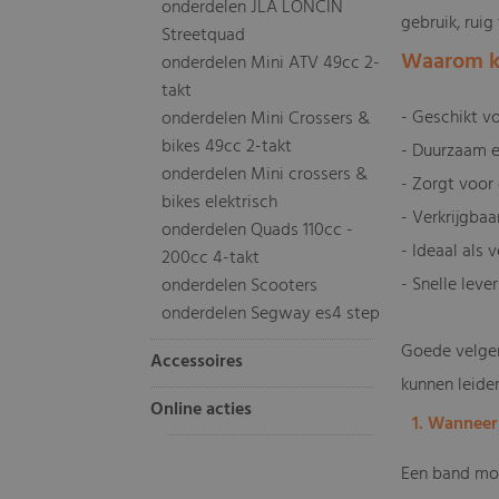
onderdelen JLA LONCIN
gebruik, ruig
Streetquad
Waarom k
onderdelen Mini ATV 49cc 2-
takt
- Geschikt v
onderdelen Mini Crossers &
bikes 49cc 2-takt
- Duurzaam en
onderdelen Mini crossers &
- Zorgt voor 
bikes elektrisch
- Verkrijgbaa
onderdelen Quads 110cc -
- Ideaal als
200cc 4-takt
- Snelle leve
onderdelen Scooters
onderdelen Segway es4 step
Goede velgen
Accessoires
kunnen leide
Online acties
1. Wanneer
Een band moe