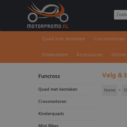
Quad met kenteken
Crossmotoren
Onderdelen
Accessoires
Online
Velg & 
Funcross
Quad met kenteken
Home
>
O
Crossmotoren
Kinderquads
Mini Bikes