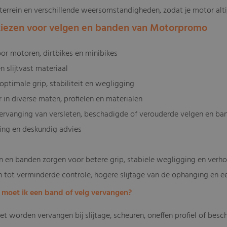
 terrein en verschillende weersomstandigheden, zodat je motor altij
iezen voor velgen en banden van Motorpromo
oor motoren, dirtbikes en minibikes
 slijtvast materiaal
optimale grip, stabiliteit en wegligging
r in diverse maten, profielen en materialen
 vervanging van versleten, beschadigde of verouderde velgen en ba
ring en deskundig advies
 en banden zorgen voor betere grip, stabiele wegligging en verho
n tot verminderde controle, hogere slijtage van de ophanging en e
 moet ik een band of velg vervangen?
t worden vervangen bij slijtage, scheuren, oneffen profiel of bes