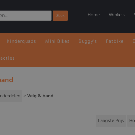
Home
Winkels
Kinderquads
Mini Bikes
Buggy's
Fatbike
 acties
band
nderdelen
>
Velg & band
Laagste Prijs
Ho