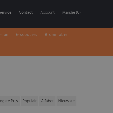
Service
Contact
Account
Mandje (0)
E-fun
E-scooters
Brommobiel
ogste Prijs
Populair
Alfabet
Nieuwste