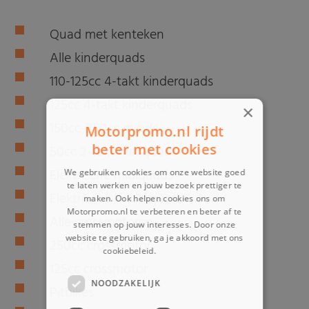
Quad met kenteken
Alle kinderquads
110-125cc 4-takt kinderquads
125cc 4-takt kinderquads
×
150cc-250cc quads
Motorpromo.nl rijdt
beter met cookies
50cc 2-takt miniquads
Elektrische midiquads
We gebruiken cookies om onze website goed
te laten werken en jouw bezoek prettiger te
Elektrische kinderquad
maken. Ook helpen cookies ons om
Motorpromo.nl te verbeteren en beter af te
Alle crossmotoren
stemmen op jouw interesses. Door onze
website te gebruiken, ga je akkoord met ons
250cc crossmotor
cookiebeleid.
Lees verder
125cc crossmotor
NOODZAKELIJK
Pitbikes