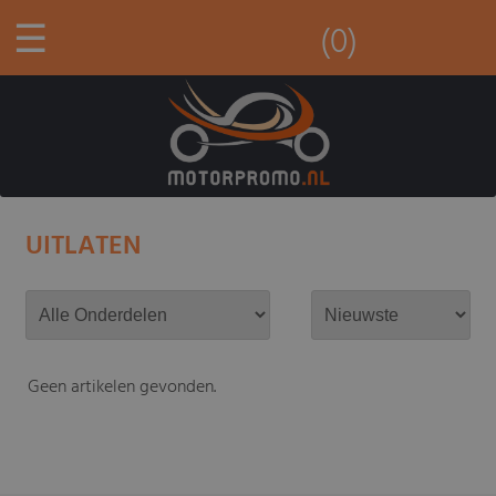
☰
(0)
UITLATEN
Geen artikelen gevonden.
-