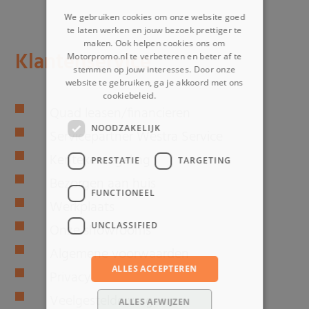
We gebruiken cookies om onze website goed
te laten werken en jouw bezoek prettiger te
maken. Ook helpen cookies ons om
Klantenservice
Motorpromo.nl te verbeteren en beter af te
stemmen op jouw interesses. Door onze
website te gebruiken, ga je akkoord met ons
cookiebeleid.
Lees verder
Quad leasen/financieren
NOODZAKELIJK
Servicepartner Westra Service
Kentekenregeling
PRESTATIE
TARGETING
Bezorgen aan huis
FUNCTIONEEL
Werkplaats
UNCLASSIFIED
Onze showrooms
Algemene voorwaarden
ALLES ACCEPTEREN
Privacy
Veelgestelde vragen
ALLES AFWIJZEN