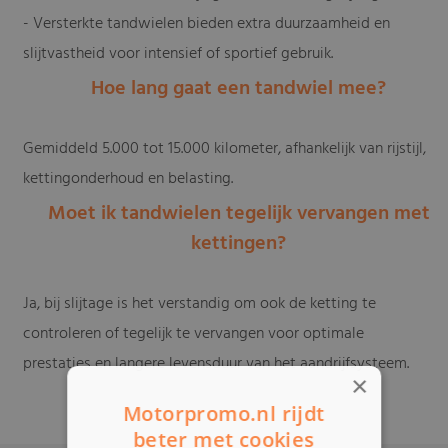
- Versterkte tandwielen bieden extra duurzaamheid en
slijtvastheid voor intensief of sportief gebruik.
Hoe lang gaat een tandwiel mee?
Gemiddeld 5.000 tot 15.000 kilometer, afhankelijk van rijstijl,
kettingonderhoud en belasting.
Moet ik tandwielen tegelijk vervangen met
kettingen?
Ja, bij slijtage is het verstandig om ook de ketting te
controleren of tegelijk te vervangen voor optimale
prestaties en langere levensduur van het aandrijfsysteem.
×
Motorpromo.nl rijdt
beter met cookies