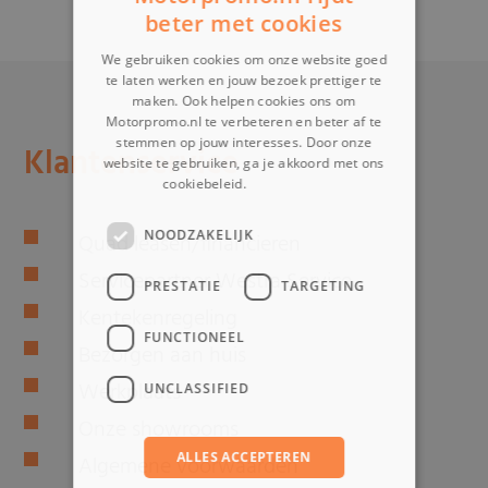
beter met cookies
We gebruiken cookies om onze website goed
te laten werken en jouw bezoek prettiger te
maken. Ook helpen cookies ons om
Motorpromo.nl te verbeteren en beter af te
stemmen op jouw interesses. Door onze
Klantenservice
website te gebruiken, ga je akkoord met ons
cookiebeleid.
Lees verder
NOODZAKELIJK
Quad leasen/financieren
Servicepartner Westra Service
PRESTATIE
TARGETING
Kentekenregeling
FUNCTIONEEL
Bezorgen aan huis
Werkplaats
UNCLASSIFIED
Onze showrooms
ALLES ACCEPTEREN
Algemene voorwaarden