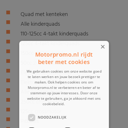
Quad met kenteken
Alle kinderquads
110-125cc 4-takt kinderquads
125cc 4-takt kinderquads
×
150cc-250cc quads
Motorpromo.nl rijdt
beter met cookies
50cc 2-takt miniquads
Elektrische midiquads
We gebruiken cookies om onze website goed
te laten werken en jouw bezoek prettiger te
Elektrische kinderquad
maken. Ook helpen cookies ons om
Motorpromo.nl te verbeteren en beter af te
Alle crossmotoren
stemmen op jouw interesses. Door onze
website te gebruiken, ga je akkoord met ons
250cc crossmotor
cookiebeleid.
Lees verder
125cc crossmotor
NOODZAKELIJK
Pitbikes