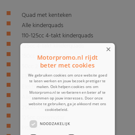
Quad met kenteken
Alle kinderquads
110-125cc 4-takt kinderquads
125cc 4-takt kinderquads
×
150cc-250cc quads
Motorpromo.nl rijdt
beter met cookies
50cc 2-takt miniquads
Elektrische midiquads
We gebruiken cookies om onze website goed
te laten werken en jouw bezoek prettiger te
Elektrische kinderquad
maken. Ook helpen cookies ons om
Motorpromo.nl te verbeteren en beter af te
Alle crossmotoren
stemmen op jouw interesses. Door onze
website te gebruiken, ga je akkoord met ons
250cc crossmotor
cookiebeleid.
Lees verder
125cc crossmotor
NOODZAKELIJK
Pitbikes