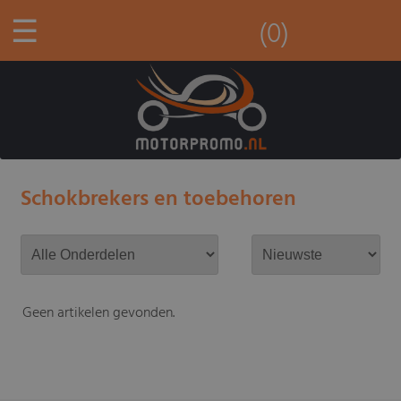
☰
(0)
Schokbrekers en toebehoren
Geen artikelen gevonden.
-