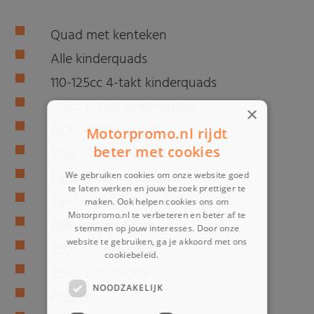
Quad met kenteken
Alle kinderquads
110-125cc 4-takt kinderquads
125cc 4-takt kinderquads
×
150cc-250cc quads
Motorpromo.nl rijdt
beter met cookies
50cc 2-takt miniquads
Elektrische midiquads
We gebruiken cookies om onze website goed
te laten werken en jouw bezoek prettiger te
Elektrische kinderquad
maken. Ook helpen cookies ons om
Motorpromo.nl te verbeteren en beter af te
Alle crossmotoren
stemmen op jouw interesses. Door onze
website te gebruiken, ga je akkoord met ons
250cc crossmotor
cookiebeleid.
Lees verder
125cc crossmotor
NOODZAKELIJK
Pitbikes