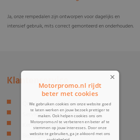
Ja, onze rempedalen zijn ontworpen voor dagelijks en
intensief gebruik, mits correct gemonteerd en onderhouden.
×
Klantenservice
Motorpromo.nl rijdt
beter met cookies
Quad leasen/financieren
We gebruiken cookies om onze website goed
te laten werken en jouw bezoek prettiger te
Servicepartner Westra Service
maken. Ook helpen cookies ons om
Motorpromo.nl te verbeteren en beter af te
Kentekenregeling
stemmen op jouw interesses. Door onze
website te gebruiken, ga je akkoord met ons
Bezorgen aan huis
cookiebeleid.
Lees verder