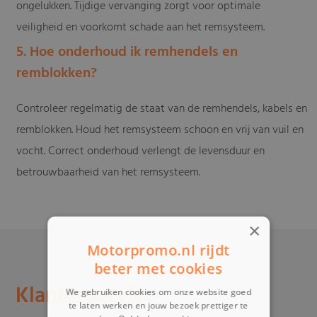
ongelukken. Tijdige vervanging zorgt voor optimale
veiligheid en voorkomt schade aan het remsysteem.
5. Hoe onderhoud ik remhendels en
remblokken?
Controleer regelmatig de staat van de remhendels, kabels en
remblokken. Houd het remsysteem schoon en vrij van vuil en
vocht. Correct onderhoud verlengt de levensduur en
betrouwbaarheid van het remsysteem.
×
Motorpromo.nl rijdt
beter met cookies
Klantenservice
We gebruiken cookies om onze website goed
te laten werken en jouw bezoek prettiger te