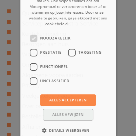
maken. Ook helpen cookies ons om
Motorpromo.nl te verbeteren en beter af te
Quad leasen/financieren
stemmen op jouw interesses. Door onze
website te gebruiken, ga je akkoord met ons
Servicepartner Westra Service
cookiebeleid.
Lees verder
Kentekenregeling
NOODZAKELIJK
Bezorgen aan huis
PRESTATIE
TARGETING
Werkplaats
Onze showrooms
FUNCTIONEEL
Algemene voorwaarden
UNCLASSIFIED
Privacy
Veelgestelde vragen
ALLES ACCEPTEREN
Over ons
ALLES AFWIJZEN
Bestellen
Afhalen
DETAILS WEERGEVEN