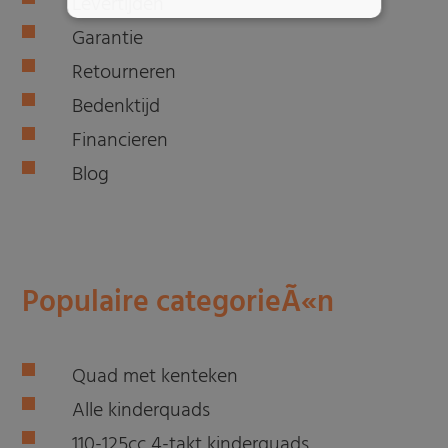
Levertijden
Garantie
Retourneren
Bedenktijd
Financieren
Blog
Populaire categorieÃ«n
Quad met kenteken
Alle kinderquads
110-125cc 4-takt kinderquads