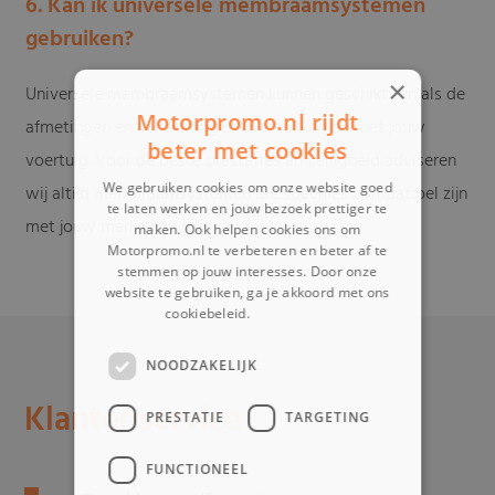
6. Kan ik universele membraamsystemen
gebruiken?
×
Universele membraamsystemen kunnen geschikt zijn als de
Motorpromo.nl rijdt
afmetingen en aansluitingen overeenkomen met jouw
beter met cookies
voertuig. Voor de beste prestaties en veiligheid adviseren
We gebruiken cookies om onze website goed
wij altijd membraamsystemen die specifiek compatibel zijn
te laten werken en jouw bezoek prettiger te
met jouw merk en model.
maken. Ook helpen cookies ons om
Motorpromo.nl te verbeteren en beter af te
stemmen op jouw interesses. Door onze
website te gebruiken, ga je akkoord met ons
cookiebeleid.
Lees verder
NOODZAKELIJK
Klantenservice
PRESTATIE
TARGETING
FUNCTIONEEL