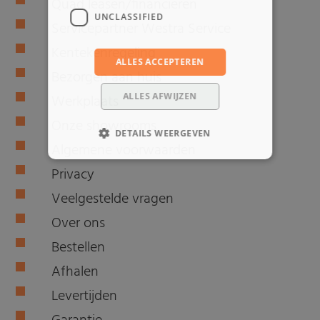
Quad leasen/financieren
UNCLASSIFIED
Servicepartner Westra Service
Kentekenregeling
ALLES ACCEPTEREN
Bezorgen aan huis
ALLES AFWIJZEN
Werkplaats
Onze showrooms
DETAILS WEERGEVEN
Algemene voorwaarden
Privacy
Veelgestelde vragen
Over ons
Bestellen
Afhalen
Levertijden