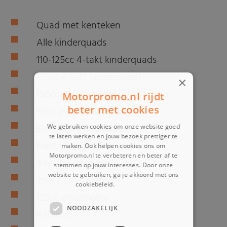
Quad met kenteken
Alle kinderquads
110-125cc 4-takt kinderquads
125cc 4-takt kinderquads
×
150cc-250cc quads
Motorpromo.nl rijdt
beter met cookies
50cc 2-takt miniquads
Elektrische midiquads
We gebruiken cookies om onze website goed
te laten werken en jouw bezoek prettiger te
Elektrische kinderquad
maken. Ook helpen cookies ons om
Motorpromo.nl te verbeteren en beter af te
Alle crossmotoren
stemmen op jouw interesses. Door onze
website te gebruiken, ga je akkoord met ons
250cc crossmotor
cookiebeleid.
Lees verder
125cc crossmotor
NOODZAKELIJK
Pitbikes