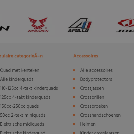
ulaire categorieÃ«n
Accessoires
Quad met kenteken
Alle accessoires
Alle kinderquads
Bodyprotectors
110-125cc 4-takt kinderquads
Crossjassen
125cc 4-takt kinderquads
Crossbrillen
150cc-250cc quads
Crossbroeken
50cc 2-takt miniquads
Crosshandschoenen
Elektrische midiquads
Helmen
Elektrische kinderquad
Kinder crosslaarzen