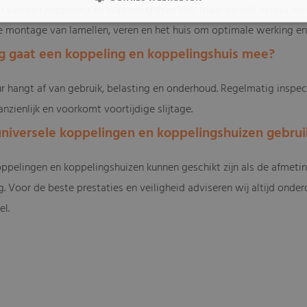
 van een koppeling en koppelingshuis kan, maar vereist kennis va
e montage van lamellen, veren en het huis om optimale werking en 
ng gaat een koppeling en koppelingshuis mee?
r hangt af van gebruik, belasting en onderhoud. Regelmatig inspec
nzienlijk en voorkomt voortijdige slijtage.
 universele koppelingen en koppelingshuizen gebru
oppelingen en koppelingshuizen kunnen geschikt zijn als de afmet
. Voor de beste prestaties en veiligheid adviseren wij altijd onde
l.