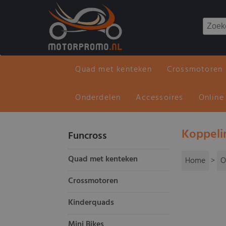
Quad met kenteken
Crossmotoren
Onderdelen
Accessoires
Online
Koppeli
Funcross
Quad met kenteken
Home
>
O
Crossmotoren
Kinderquads
Mini Bikes