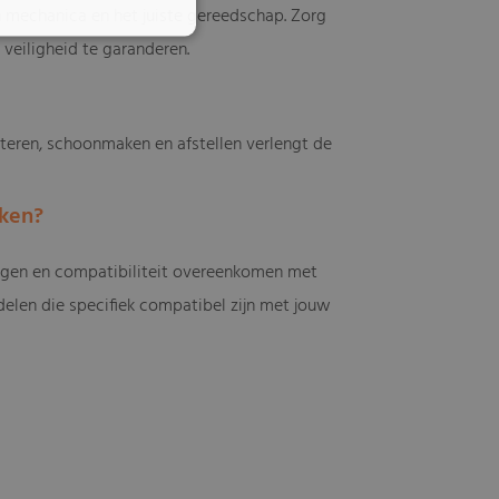
n mechanica en het juiste gereedschap. Zorg
veiligheid te garanderen.
teren, schoonmaken en afstellen verlengt de
iken?
ingen en compatibiliteit overeenkomen met
rdelen die specifiek compatibel zijn met jouw