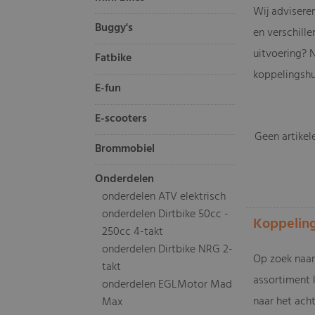
Wij advisere
Buggy's
en verschille
uitvoering? 
Fatbike
koppelingshui
E-fun
E-scooters
Geen artikel
Brommobiel
Onderdelen
onderdelen ATV elektrisch
onderdelen Dirtbike 50cc -
Koppeling
250cc 4-takt
onderdelen Dirtbike NRG 2-
Op zoek naar
takt
assortiment 
onderdelen EGLMotor Mad
naar het ach
Max