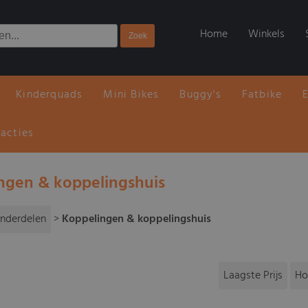
Home
Winkels
Kinderquads
Mini Bikes
Buggy's
Fatbike
 acties
ngen & koppelingshuis
nderdelen
>
Koppelingen & koppelingshuis
Laagste Prijs
Ho