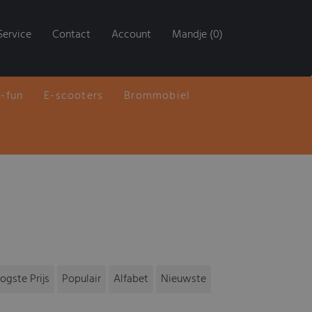
Service
Contact
Account
Mandje (0)
E-fun
E-scooters
Brommobiel
ogste Prijs
Populair
Alfabet
Nieuwste