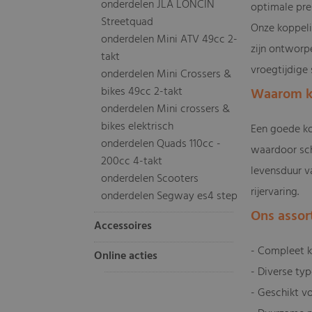
onderdelen JLA LONCIN
optimale pre
Streetquad
Onze koppeli
onderdelen Mini ATV 49cc 2-
zijn ontworp
takt
vroegtijdige s
onderdelen Mini Crossers &
bikes 49cc 2-takt
Waarom ki
onderdelen Mini crossers &
bikes elektrisch
Een goede ko
onderdelen Quads 110cc -
waardoor sch
200cc 4-takt
levensduur v
onderdelen Scooters
rijervaring.
onderdelen Segway es4 step
Ons assor
Accessoires
- Compleet k
Online acties
- Diverse typ
- Geschikt v