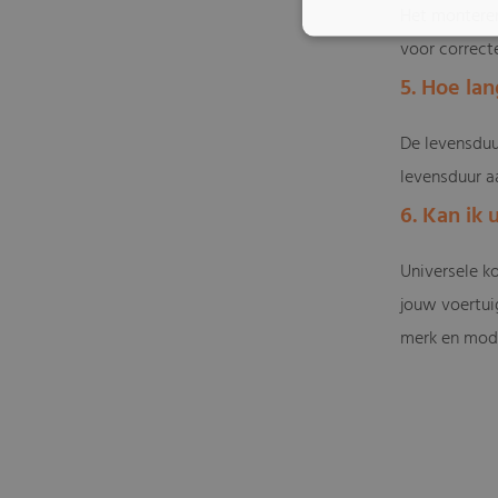
Het monteren
voor correct
5. Hoe la
De levensduu
levensduur aa
6. Kan ik
Universele k
jouw voertuig
merk en mode