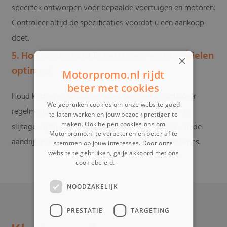
specifiek ontworpen voor bepaalde voertuigen en motoren.
Controleer altijd de specificaties voordat u een aankoop
doet.
5. Hoe onderhoud ik kettingen en tandwielen
×
optimaal
Motorpromo.nl rijdt
beter met cookies
Houd kettingen schoon en goed gesmeerd, controleer
We gebruiken cookies om onze website goed
regelmatig de spanning en inspecteer tandwielen op
te laten werken en jouw bezoek prettiger te
maken. Ook helpen cookies ons om
slijtage. Tijdig onderhoud verlengt de levensduur van de
Motorpromo.nl te verbeteren en beter af te
aandrijflijn en zorgt voor veilige en efficiënte prestaties.
stemmen op jouw interesses. Door onze
website te gebruiken, ga je akkoord met ons
cookiebeleid.
Lees verder
NOODZAKELIJK
PRESTATIE
TARGETING