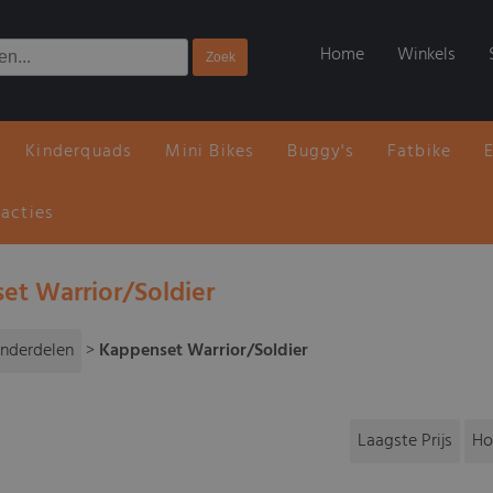
Home
Winkels
Kinderquads
Mini Bikes
Buggy's
Fatbike
 acties
et Warrior/Soldier
nderdelen
>
Kappenset Warrior/Soldier
Laagste Prijs
Ho