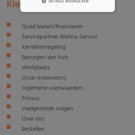
Klantenservice
DETAILS WEERGEVEN
Quad leasen/financieren
Servicepartner Westra Service
Kentekenregeling
Bezorgen aan huis
Werkplaats
Onze showrooms
Algemene voorwaarden
Privacy
Veelgestelde vragen
Over ons
Bestellen