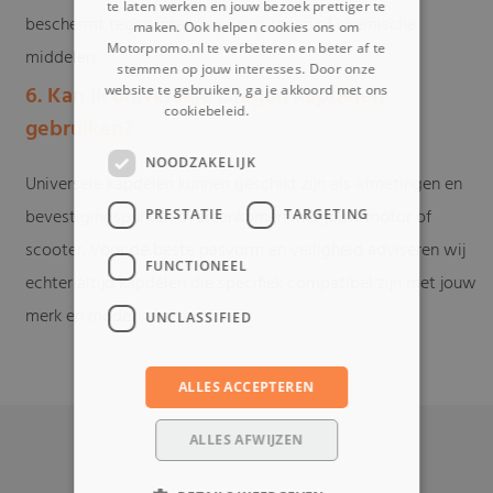
te laten werken en jouw bezoek prettiger te
beschermt tegen intensieve zon, regen of chemische
maken. Ook helpen cookies ons om
Motorpromo.nl te verbeteren en beter af te
middelen.
stemmen op jouw interesses. Door onze
6. Kan ik universele Dragon kapdelen
website te gebruiken, ga je akkoord met ons
cookiebeleid.
Lees verder
gebruiken?
NOODZAKELIJK
Universele kapdelen kunnen geschikt zijn als afmetingen en
bevestigingspunten overeenkomen met jouw motor of
PRESTATIE
TARGETING
scooter. Voor de beste pasvorm en veiligheid adviseren wij
FUNCTIONEEL
echter altijd kapdelen die specifiek compatibel zijn met jouw
merk en model.
UNCLASSIFIED
ALLES ACCEPTEREN
ALLES AFWIJZEN