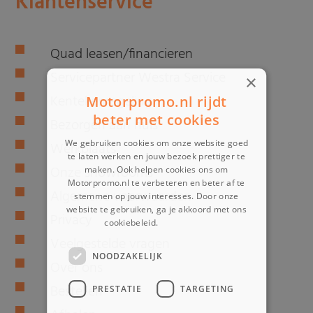
Klantenservice
Quad leasen/financieren
Servicepartner Westra Service
×
Kentekenregeling
Motorpromo.nl rijdt
beter met cookies
Bezorgen aan huis
We gebruiken cookies om onze website goed
Werkplaats
te laten werken en jouw bezoek prettiger te
Onze showrooms
maken. Ook helpen cookies ons om
Motorpromo.nl te verbeteren en beter af te
Algemene voorwaarden
stemmen op jouw interesses. Door onze
website te gebruiken, ga je akkoord met ons
Privacy
cookiebeleid.
Lees verder
Veelgestelde vragen
NOODZAKELIJK
Over ons
Bestellen
PRESTATIE
TARGETING