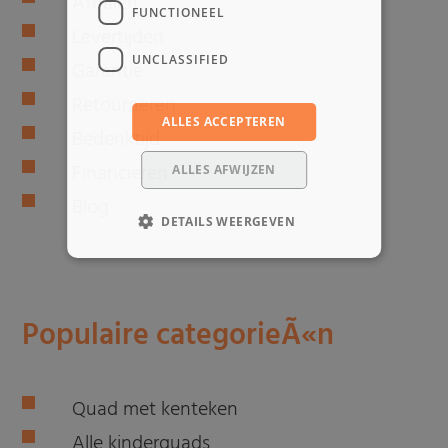
Afhalen
FUNCTIONEEL
Levertijden
UNCLASSIFIED
Garantie
Retourneren
ALLES ACCEPTEREN
Bedenktijd
Financieren
ALLES AFWIJZEN
Blog
DETAILS WEERGEVEN
Populaire categorieÃ«n
Quad met kenteken
Alle kinderquads