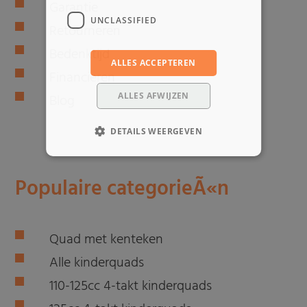
Garantie
UNCLASSIFIED
Retourneren
Bedenktijd
ALLES ACCEPTEREN
Financieren
ALLES AFWIJZEN
Blog
DETAILS WEERGEVEN
Populaire categorieÃ«n
Quad met kenteken
Alle kinderquads
110-125cc 4-takt kinderquads