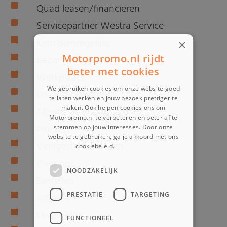
Quad leasen/financieren
Servicepartner Westra Service
Kentekenregeling
×
Motorpromo.nl rijdt
Bezorgen aan huis
beter met cookies
Werkplaats
We gebruiken cookies om onze website goed
Onze showrooms
te laten werken en jouw bezoek prettiger te
maken. Ook helpen cookies ons om
Algemene voorwaarden
Motorpromo.nl te verbeteren en beter af te
Privacy
stemmen op jouw interesses. Door onze
website te gebruiken, ga je akkoord met ons
Veelgestelde vragen
cookiebeleid.
Lees verder
Over ons
NOODZAKELIJK
Bestellen
PRESTATIE
TARGETING
Afhalen
Levertijden
FUNCTIONEEL