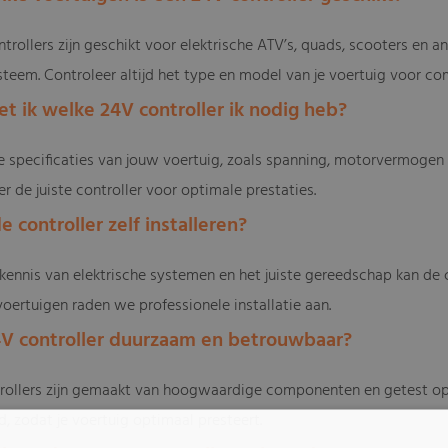
trollers zijn geschikt voor elektrische ATV’s, quads, scooters en 
steem. Controleer altijd het type en model van je voertuig voor com
et ik welke 24V controller ik nodig heb?
e specificaties van jouw voertuig, zoals spanning, motorvermogen e
r de juiste controller voor optimale prestaties.
de controller zelf installeren?
skennis van elektrische systemen en het juiste gereedschap kan de c
oertuigen raden we professionele installatie aan.
24V controller duurzaam en betrouwbaar?
trollers zijn gemaakt van hoogwaardige componenten en getest op 
, zodat je voertuig optimaal presteert.