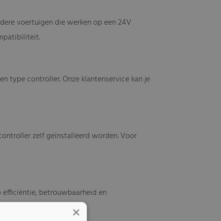
andere voertuigen die werken op een 24V
patibiliteit.
n type controller. Onze klantenservice kan je
ontroller zelf geïnstalleerd worden. Voor
efficiëntie, betrouwbaarheid en
×