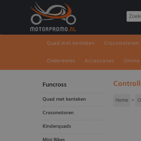
Quad met kenteken
Crossmotoren
Onderdelen
Accessoires
Online
Control
Funcross
Quad met kenteken
Home
>
O
Crossmotoren
Kinderquads
Mini Bikes