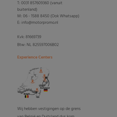
T:
0031 857609360 (vanuit
buitenland)
M:
06 - 1588 8450 (Ook Whatsapp)
E: info@motorpromo.nl
Kvk: 81669739
Btw: NL 825597006B02
Experience Centers
Wij hebben vestigingen op de grens
van België en Duitsland dus kom