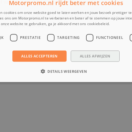
el wordt een 24V controller geleverd?
Motorpromo.nl rijdt beter met cookies
n cookies om onze website goed te laten werken en jouw bezoek prettiger t
V controllers zijn direct op voorraad en kunnen binnen enkele we
es ons om Motorpromo.nl te verbeteren en beter af te stemmen op jouw int
onze website te gebruiken, ga je akkoord met ons cookiebeleid.
Lees verder
 maken van je voertuig.
JK
PRESTATIE
TARGETING
FUNCTIONEEL
ALLES ACCEPTEREN
ALLES AFWIJZEN
DETAILS WEERGEVEN