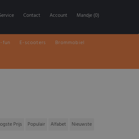
Service
Contact
Account
Mandje (0)
E-fun
E-scooters
Brommobiel
ogste Prijs
Populair
Alfabet
Nieuwste