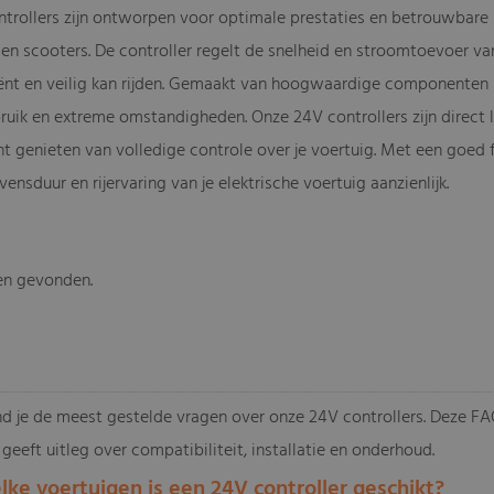
trollers zijn ontworpen voor optimale prestaties en betrouwbare b
 en scooters. De controller regelt de snelheid en stroomtoevoer v
ciënt en veilig kan rijden. Gemaakt van hoogwaardige componenten
ruik en extreme omstandigheden. Onze 24V controllers zijn direct l
nt genieten van volledige controle over je voertuig. Met een goed 
evensduur en rijervaring van je elektrische voertuig aanzienlijk.
en gevonden.
-
d je de meest gestelde vragen over onze 24V controllers. Deze FAQ 
 geeft uitleg over compatibiliteit, installatie en onderhoud.
lke voertuigen is een 24V controller geschikt?