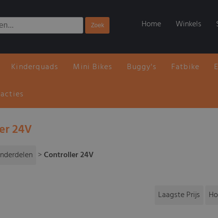
Home
Winkels
Kinderquads
Mini Bikes
Buggy's
Fatbike
 acties
ler 24V
nderdelen
>
Controller 24V
Laagste Prijs
Ho