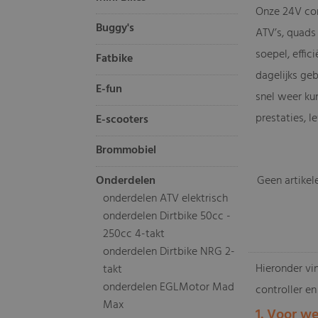
Onze 24V con
Buggy's
ATV’s, quads
soepel, effi
Fatbike
dagelijks geb
E-fun
snel weer ku
prestaties, l
E-scooters
Brommobiel
Onderdelen
Geen artikel
onderdelen ATV elektrisch
onderdelen Dirtbike 50cc -
250cc 4-takt
onderdelen Dirtbike NRG 2-
Hieronder vin
takt
onderdelen EGLMotor Mad
controller en
Max
1. Voor we