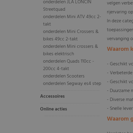
onderdelen JLA LONCIN
velgen verbe
Streetquad
rijervaring o
onderdelen Mini ATV 49cc 2-
In deze cate
takt
toepassingen.
onderdelen Mini Crossers &
vervanging o
bikes 49cc 2-takt
onderdelen Mini crossers &
Waarom k
bikes elektrisch
onderdelen Quads 110cc -
- Geschikt v
200cc 4-takt
- Verbeterde g
onderdelen Scooters
- Geschikt v
onderdelen Segway es4 step
- Duurzame m
Accessoires
- Diverse ma
- Snelle leve
Online acties
Waarom go