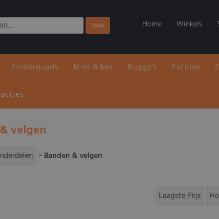
Home
Winkels
Kinderquads
Mini Bikes
Buggy's
Fatbike
 acties
& velgen
nderdelen
>
Banden & velgen
Laagste Prijs
Ho