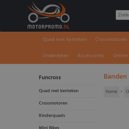
Quad met kenteken
Crossmotoren
Onderdelen
Accessoires
Online
Banden 
Funcross
Quad met kenteken
Home
>
O
Crossmotoren
Kinderquads
Mini Bikes