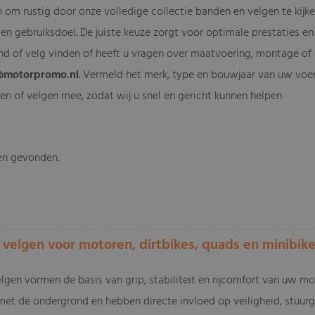
 om rustig door onze volledige collectie banden en velgen te kijke
 en gebruiksdoel. De juiste keuze zorgt voor optimale prestaties en 
d of velg vinden of heeft u vragen over maatvoering, montage of 
@motorpromo.nl
. Vermeld het merk, type en bouwjaar van uw voer
en of velgen mee, zodat wij u snel en gericht kunnen helpen
en gevonden.
-
velgen voor motoren, dirtbikes, quads en minibik
gen vormen de basis van grip, stabiliteit en rijcomfort van uw mot
met de ondergrond en hebben directe invloed op veiligheid, stuur