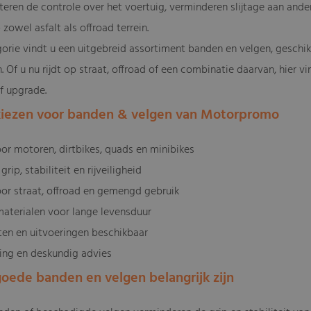
teren de controle over het voertuig, verminderen slijtage aan and
p zowel asfalt als offroad terrein.
gorie vindt u een uitgebreid assortiment banden en velgen, geschik
 Of u nu rijdt op straat, offroad of een combinatie daarvan, hier v
f upgrade.
iezen voor banden & velgen van Motorpromo
oor motoren, dirtbikes, quads en minibikes
rip, stabiliteit en rijveiligheid
oor straat, offroad en gemengd gebruik
aterialen voor lange levensduur
ten en uitvoeringen beschikbaar
ring en deskundig advies
ede banden en velgen belangrijk zijn