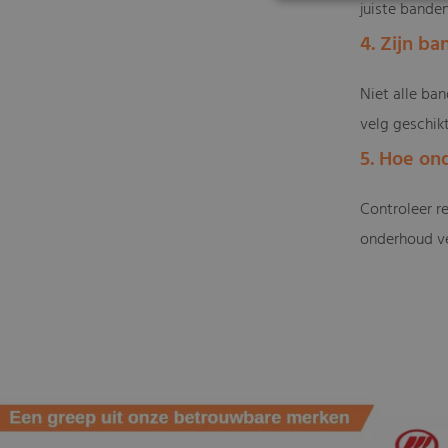
juiste banden
4. Zijn b
Niet alle ban
velg geschikt
5. Hoe on
Controleer r
onderhoud ver