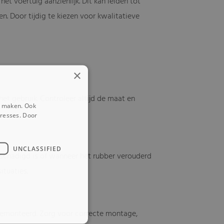
t voertuig aanzienlijk. Dit kan leiden tot
. Door tijdig te kiezen voor kwalitatieve
×
het gebruik. Controleer altijd de maat en
e maken. Ook
eresses. Door
UNCLASSIFIED
schadigd is of wanneer het rubber verouderd
ituaties.
gemonteerd. Zorg voor correcte montage,