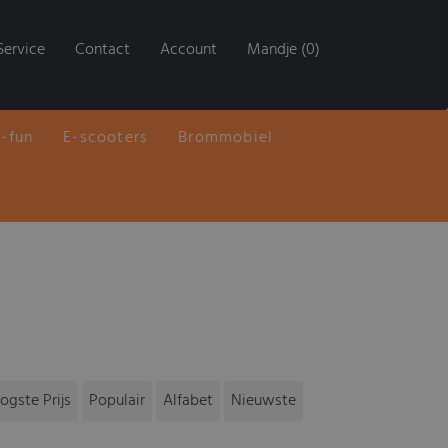
Service
Contact
Account
Mandje (0)
E-fun
E-scooters
Brommobiel
ogste Prijs
Populair
Alfabet
Nieuwste