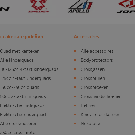
ulaire categorieÃ«n
Accessoires
Quad met kenteken
Alle accessoires
Alle kinderquads
Bodyprotectors
110-125cc 4-takt kinderquads
Crossjassen
125cc 4-takt kinderquads
Crossbrillen
150cc-250cc quads
Crossbroeken
50cc 2-takt miniquads
Crosshandschoenen
Elektrische midiquads
Helmen
Elektrische kinderquad
Kinder crosslaarzen
Alle crossmotoren
Nekbrace
250cc crossmotor