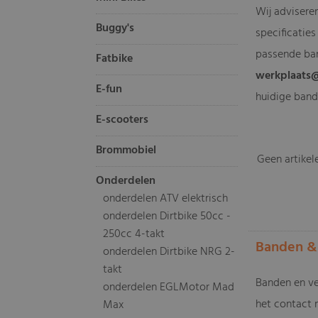
Wij adviseren
Buggy's
specificaties
passende ban
Fatbike
werkplaats
E-fun
huidige band
E-scooters
Brommobiel
Geen artikel
Onderdelen
onderdelen ATV elektrisch
onderdelen Dirtbike 50cc -
250cc 4-takt
Banden & 
onderdelen Dirtbike NRG 2-
takt
Banden en vel
onderdelen EGLMotor Mad
het contact 
Max