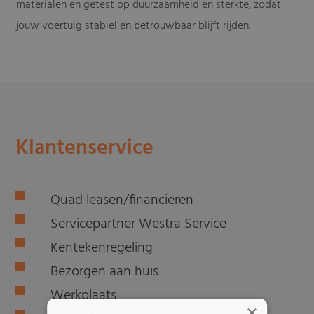
materialen en getest op duurzaamheid en sterkte, zodat
jouw voertuig stabiel en betrouwbaar blijft rijden.
Klantenservice
Quad leasen/financieren
Servicepartner Westra Service
Kentekenregeling
Bezorgen aan huis
Werkplaats
×