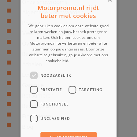
Onze showrooms
Motorpromo.nl rijdt
Algemene voorwaarden
beter met cookies
Privacy
We gebruiken cookies om onze website goed
Veelgestelde vragen
te laten werken en jouw bezoek prettiger te
maken. Ook helpen cookies ons om
Over ons
Motorpromo.nl te verbeteren en beter af te
stemmen op jouw interesses. Door onze
Bestellen
website te gebruiken, ga je akkoord met ons
cookiebeleid.
Lees verder
Afhalen
Levertijden
NOODZAKELIJK
Garantie
PRESTATIE
TARGETING
Retourneren
FUNCTIONEEL
Bedenktijd
Financieren
UNCLASSIFIED
Blog