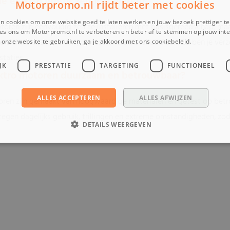
de elektro motor zelf installeren?
Motorpromo.nl rijdt beter met cookies
n cookies om onze website goed te laten werken en jouw bezoek prettiger t
ren zijn eenvoudig zelf te installeren met basisgereedschap, m
es ons om Motorpromo.nl te verbeteren en beter af te stemmen op jouw int
elektronica raden wij professionele installatie aan. Zo ben je ver
onze website te gebruiken, ga je akkoord met ons cookiebeleid.
Lees verder
taties.
JK
PRESTATIE
TARGETING
FUNCTIONEEL
lektro motoren duurzaam en betrouwbaar?
ALLES ACCEPTEREN
ALLES AFWIJZEN
oren zijn gemaakt van hoogwaardige materialen en getest op betro
tegen dagelijks gebruik, trillingen en extreme omstandigheden, zoda
DETAILS WEERGEVEN