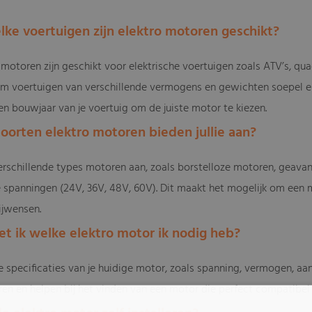
elke voertuigen zijn elektro motoren geschikt?
motoren zijn geschikt voor elektrische voertuigen zoals ATV’s, qua
 voertuigen van verschillende vermogens en gewichten soepel en eff
en bouwjaar van je voertuig om de juiste motor te kiezen.
soorten elektro motoren bieden jullie aan?
erschillende types motoren aan, zoals borstelloze motoren, gea
e spanningen (24V, 36V, 48V, 60V). Dit maakt het mogelijk om een m
ijwensen.
et ik welke elektro motor ik nodig heb?
e specificaties van je huidige motor, zoals spanning, vermogen, aa
eren en helpen bij het vinden van een motor die perfect compatibel