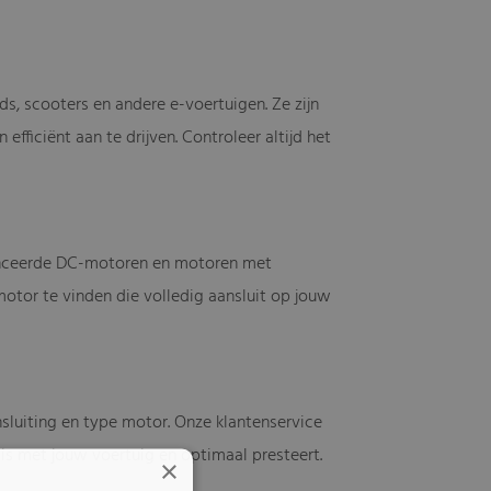
ds, scooters en andere e-voertuigen. Ze zijn
iciënt aan te drijven. Controleer altijd het
vanceerde DC-motoren en motoren met
otor te vinden die volledig aansluit op jouw
nsluiting en type motor. Onze klantenservice
 is met jouw voertuig en optimaal presteert.
×