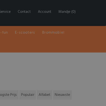
Service
Contact
Account
Mandje (0)
E-fun
E-scooters
Brommobiel
ogste Prijs
Populair
Alfabet
Nieuwste