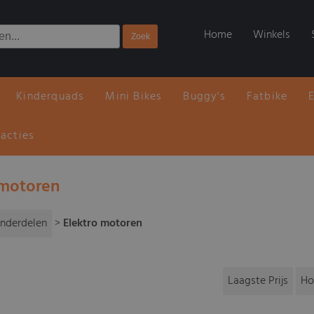
Home
Winkels
Kinderquads
Mini Bikes
Buggy's
Fatbike
 acties
 motoren
nderdelen
>
Elektro motoren
Laagste Prijs
Ho