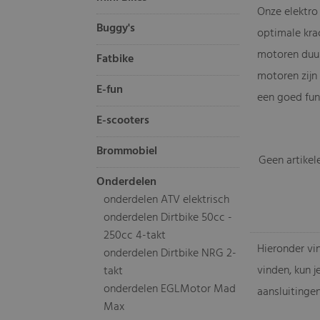
Onze elektro 
Buggy's
optimale kra
motoren duur
Fatbike
motoren zijn 
E-fun
een goed func
E-scooters
Brommobiel
Geen artikel
Onderdelen
onderdelen ATV elektrisch
onderdelen Dirtbike 50cc -
250cc 4-takt
Hieronder vin
onderdelen Dirtbike NRG 2-
vinden, kun j
takt
onderdelen EGLMotor Mad
aansluitingen
Max