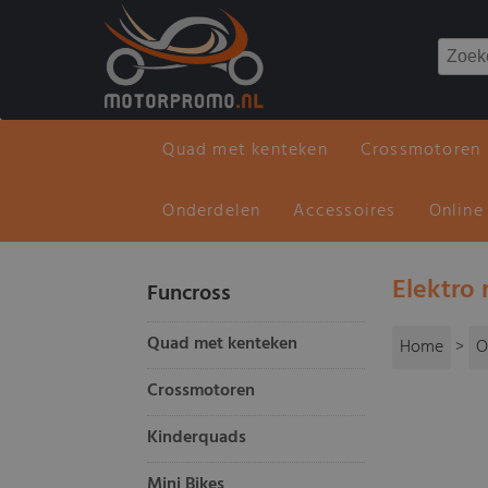
Quad met kenteken
Crossmotoren
Onderdelen
Accessoires
Online
Elektro
Funcross
Quad met kenteken
Home
>
O
Crossmotoren
Kinderquads
Mini Bikes