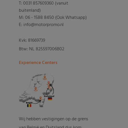
T:
0031 857609360 (vanuit
buitenland)
M:
06 - 1588 8450 (Ook Whatsapp)
E: info@motorpromo.nl
Kvk: 81669739
Btw: NL 825597006B02
Experience Centers
Wij hebben vestigingen op de grens
van België en Duitsland dus kom