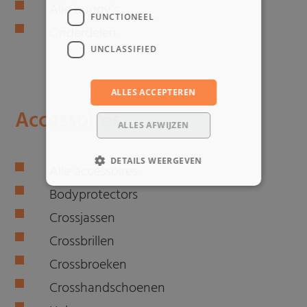
Alle buggy's
FUNCTIONEEL
Onderdelen
UNCLASSIFIED
ALLES ACCEPTEREN
Accessoires
ALLES AFWIJZEN
DETAILS WEERGEVEN
Alle accessoires
Bodyprotectors
Crossjassen
Crossbrillen
Crossbroeken
Crosshandschoenen