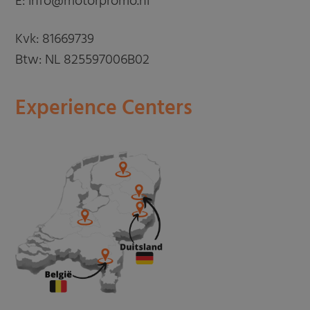
E: info@motorpromo.nl
Kvk: 81669739
Btw: NL 825597006B02
Experience Centers