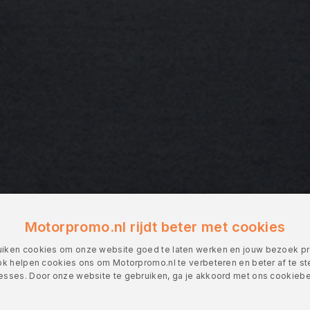
Motorpromo.nl rijdt beter met cookies
iken cookies om onze website goed te laten werken en jouw bezoek pre
k helpen cookies ons om Motorpromo.nl te verbeteren en beter af te 
resses. Door onze website te gebruiken, ga je akkoord met ons cookiebe
verder