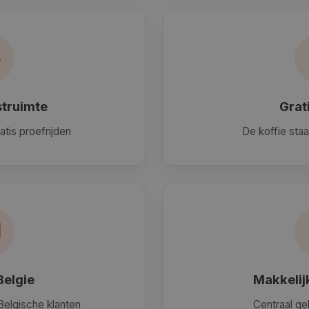
struimte
Grat
atis proefrijden
De koffie staat
Belgie
Makkelij
Belgische klanten
Centraal ge