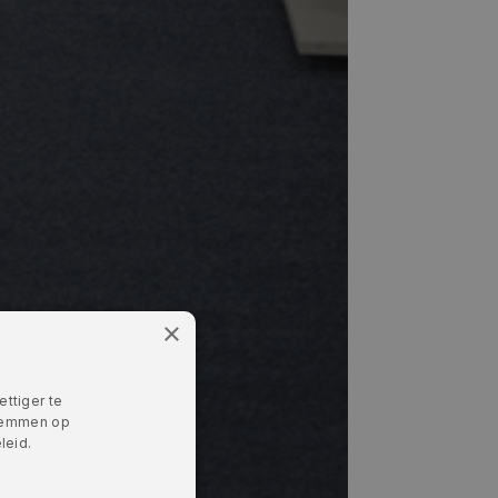
×
ttiger te
stemmen op
leid.
Lees