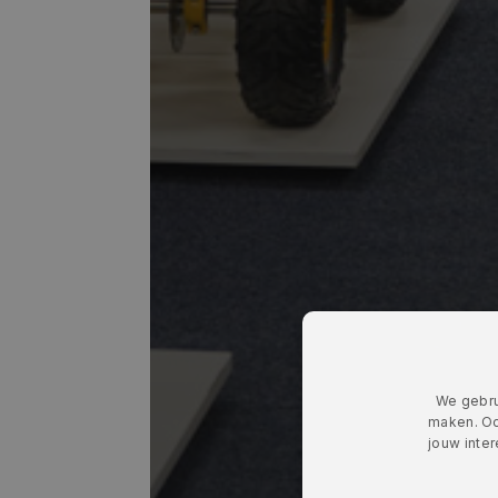
We gebru
maken. Oo
jouw inte