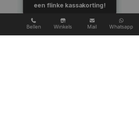
een flinke kassakorting!
Bellen
Winkels
Mail
Whatsapp
Sfeerimpressie en
Proefritten
Neem alvast een kijkje in onze showroom
en zie hoe klanten hun aankoop ervaren.