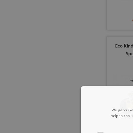
Eco Kin
Spo
We gebruike
helpen cooki