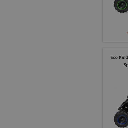
Eco Kin
Sp