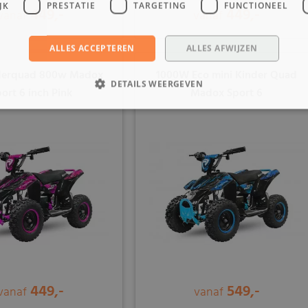
JK
PRESTATIE
TARGETING
FUNCTIONEEL
449,-
449,-
vanaf
vanaf
ALLES ACCEPTEREN
ALLES AFWIJZEN
derquad 800w Madox
1000W Eco mini Kinder Quad
DETAILS WEERGEVEN
ort 6 inch Pink
Madox Sport 6
449,-
549,-
vanaf
vanaf