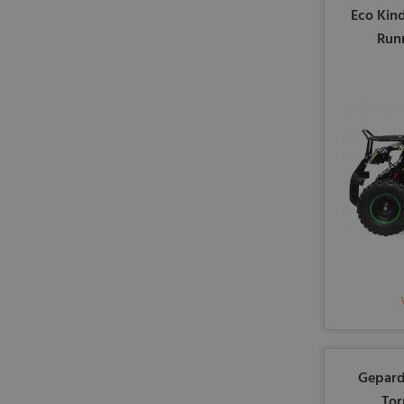
Eco Kin
Runn
Gepard
Tor