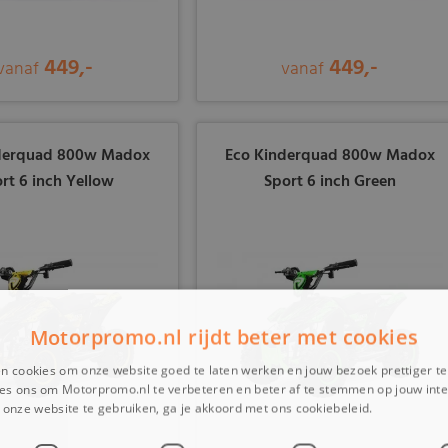
449,-
449,-
vanaf
vanaf
derquad 800w Madox
Eco Kinderquad 800w Madox
rt 6 inch Yellow
Sport 6 inch Green
Motorpromo.nl rijdt beter met cookies
n cookies om onze website goed te laten werken en jouw bezoek prettiger t
es ons om Motorpromo.nl te verbeteren en beter af te stemmen op jouw int
onze website te gebruiken, ga je akkoord met ons cookiebeleid.
Lees verder