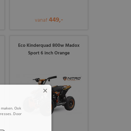
449,-
vanaf
Eco Kinderquad 800w Madox
Sport 6 inch Orange
×
e maken. Ook
eresses. Door