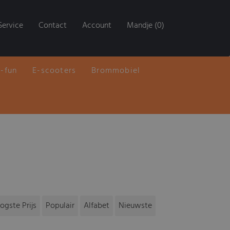
Service
Contact
Account
Mandje (0)
E-fun
E-scooters
Brommobiel
ogste Prijs
Populair
Alfabet
Nieuwste