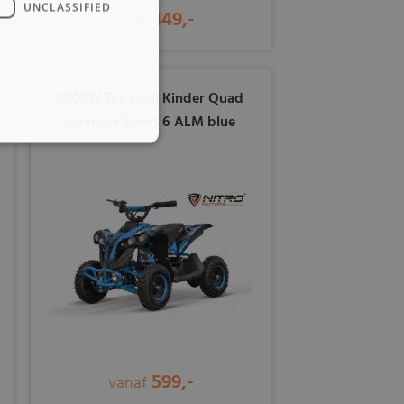
UNCLASSIFIED
449,-
vanaf
1000W Eco midi Kinder Quad
Avenger Sport 6 ALM blue
599,-
vanaf