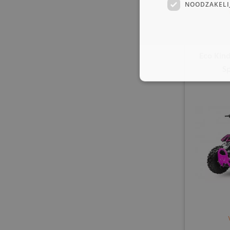
NOODZAKELI
Eco Kin
Sp