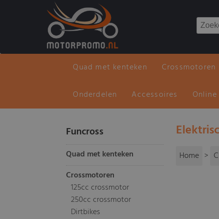
Quad met kenteken
Crossmotoren
Onderdelen
Accessoires
Online
Elektri
Funcross
Quad met kenteken
Home
>
C
Crossmotoren
125cc crossmotor
250cc crossmotor
Dirtbikes