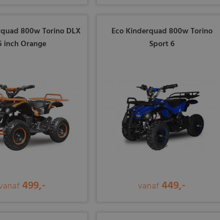
rquad 800w Torino DLX
Eco Kinderquad 800w Torino
6 inch Orange
Sport 6
499,-
449,-
vanaf
vanaf