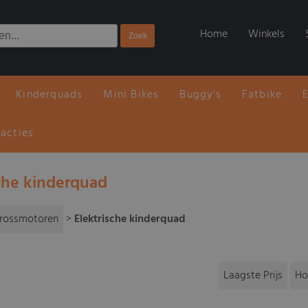
Home
Winkels
Kinderquads
Mini Bikes
Buggy's
Fatbike
 acties
sche kinderquad
rossmotoren
>
Elektrische kinderquad
Laagste Prijs
Ho