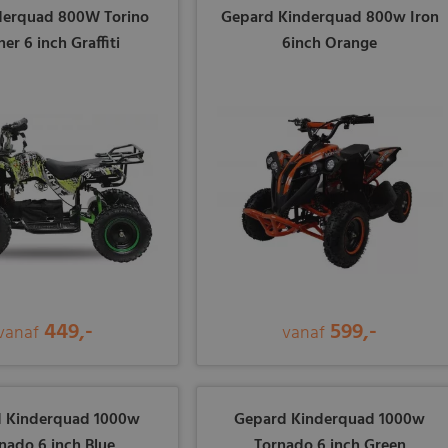
derquad 800W Torino
Gepard Kinderquad 800w Iron
er 6 inch Graffiti
6inch Orange
449,-
599,-
vanaf
vanaf
 Kinderquad 1000w
Gepard Kinderquad 1000w
nado 6 inch Blue
Tornado 6 inch Green