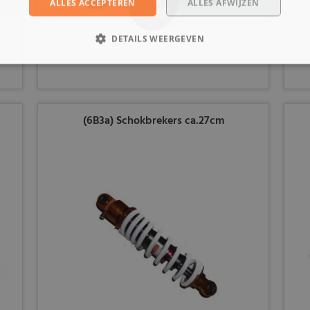
ALLES ACCEPTEREN
ALLES AFWIJZEN
DETAILS WEERGEVEN
(6B3a) Schokbrekers ca.27cm