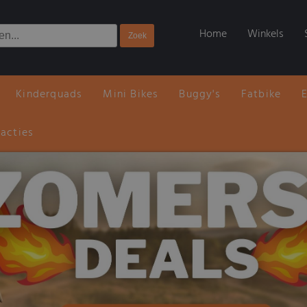
Home
Winkels
Kinderquads
Mini Bikes
Buggy's
Fatbike
 acties