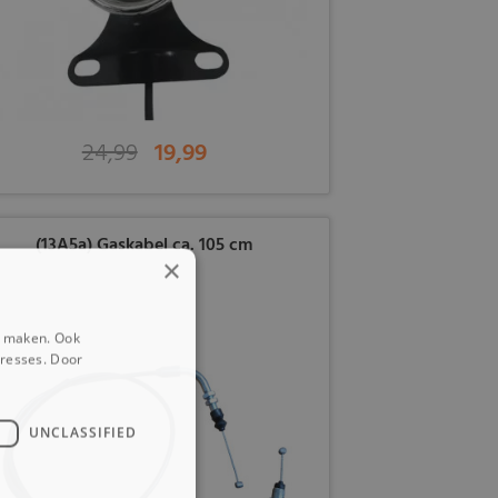
24,99
19,99
(13A5a) Gaskabel ca. 105 cm
×
e maken. Ook
eresses. Door
UNCLASSIFIED