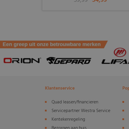
59,99
54,99
Klantenservice
Pop
Quad leasen/financieren
Servicepartner Westra Service
Kentekenregeling
Bezorgen aan huis