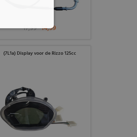
17,99
14,99
(7L1a) Display voor de Rizzo 125cc