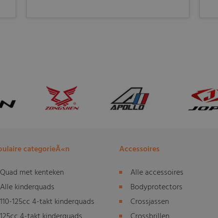
ulaire categorieÃ«n
Accessoires
Quad met kenteken
Alle accessoires
Alle kinderquads
Bodyprotectors
110-125cc 4-takt kinderquads
Crossjassen
125cc 4-takt kinderquads
Crossbrillen