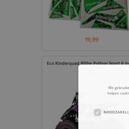
19,99
Eco Kinderquad 800w Python Sport 6 i
Pink
We gebruike
helpen cooki
NOODZAKELI