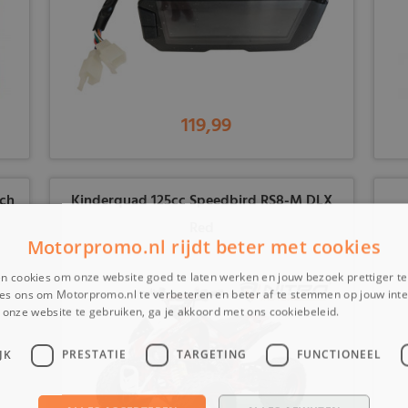
119,99
nch
Kinderquad 125cc Speedbird RS8-M DLX
Red
Motorpromo.nl rijdt beter met cookies
n cookies om onze website goed te laten werken en jouw bezoek prettiger t
es ons om Motorpromo.nl te verbeteren en beter af te stemmen op jouw int
onze website te gebruiken, ga je akkoord met ons cookiebeleid.
Lees verder
JK
PRESTATIE
TARGETING
FUNCTIONEEL