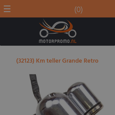
☰
(0)
(32123) Km teller Grande Retro