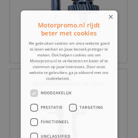
×
Motorpromo.nl rijdt
beter met cookies
€ 74,99
We gebruiken cookies om onze website goed
te laten werken en jouw bezoek prettiger te
maken. Ook helpen cookies ons om
Motorpromo.nl te verbeteren en beter af te
stemmen op jouw interesses. Door onze
website te gebruiken, ga je akkoord met ons
cookiebeleid.
Lees verder
(10D1b) Wielnaafset buggy 125cc
NOODZAKELIJK
PRESTATIE
TARGETING
FUNCTIONEEL
UNCLASSIFIED