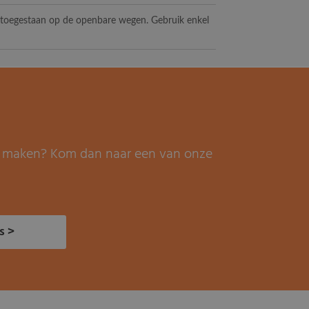
t toegestaan op de openbare wegen. Gebruik enkel
it maken? Kom dan naar een van onze
s >