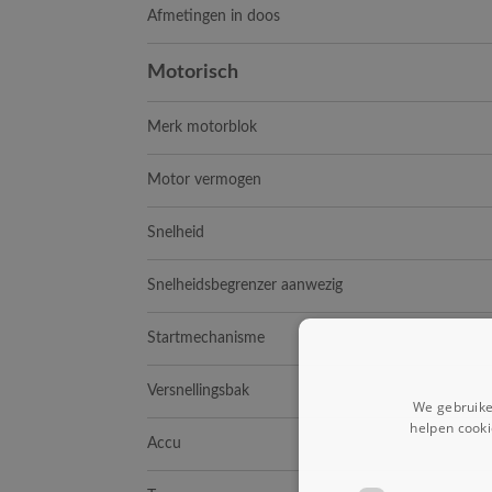
Afmetingen in doos
Motorisch
Merk motorblok
Motor vermogen
Snelheid
Snelheidsbegrenzer aanwezig
Startmechanisme
Versnellingsbak
We gebruike
helpen cooki
Accu