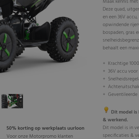
Maak kennis met
Deze quad, uitge
en een 36V accu, 
opwindende rijer
bospaden, gras en
snelheidsbegrenze
behaalt een maxi
+ Krachtige 100
+ 36V accu voor l
+ Snelheidsregela
+ Achteruitschak
+ Geventileerde 
Dit model is 
& werkend.
Dit model is in v
50% korting op werkplaats uurloon
specificaties & v
Voor onze Motorpromo klanten