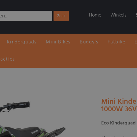
Home
Winkels
Kinderquads
Mini Bikes
Buggy's
Fatbike
 acties
Mini Kind
1000W 36V
Eco Kinderquad