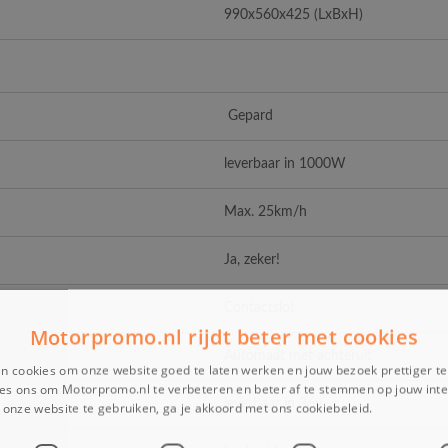
990x560x425 (LxBxH)
Gepard
leverbaar in 1000W
Max. 25km/h
Ja, zeker!
Contactslot
Motorpromo.nl rijdt beter met cookies
Automaat met achteruit
n cookies om onze website goed te laten werken en jouw bezoek prettiger t
es ons om Motorpromo.nl te verbeteren en beter af te stemmen op jouw int
leverbaar in 36v
onze website te gebruiken, ga je akkoord met ons cookiebeleid.
Lees verder