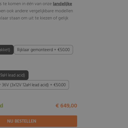
s te komen in één van onze
landelijke
ben ook andere vergelijkbare modellen
aar staan om uit te kiezen of gelijk
akket)
Rijklaar gemonteerd + €50.00
 9aH lead acid)
er 36V (3x12V 12aH lead acid) + €50.00
ad
€ 649,00