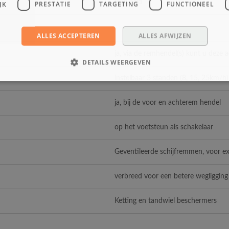
lead acid
JK
PRESTATIE
TARGETING
FUNCTIONEEL
ALLES ACCEPTEREN
ALLES AFWIJZEN
ja, via de remhendel(s) kunt u deze 
DETAILS WEERGEVEN
instelbaar 3 standen (8, 15, 25km/h)
ja, bij de voor en achterem hendel
op het voetsteun als schakelaar
Geventileerde schijfremmen, voor ext
verbreed voor een betere wegligging 
Ketting en tandwiel beschermers