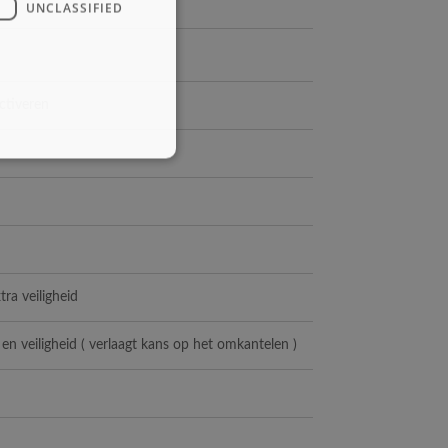
UNCLASSIFIED
activeren
ra veiligheid
en veiligheid ( verlaagt kans op het omkantelen )