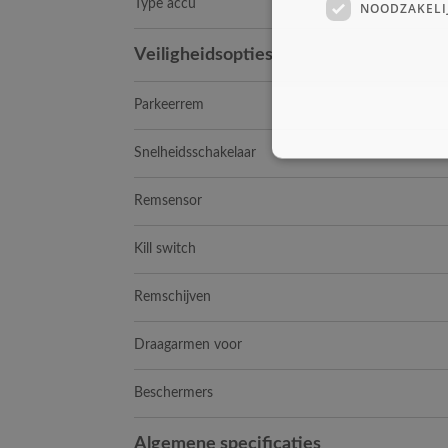
Type accu
NOODZAKELI
Veiligheidsopties
Parkeerrem
Snelheidsschakelaar
Remsensor
Kill switch
Remschijven
Draagarmen voor
Beschermers
Algemene specificaties