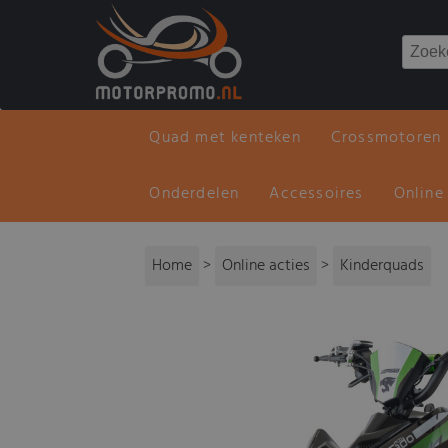
Quad met kenteken
Crossmotoren
Onderdelen
Accessoires
Online
Home
>
Online acties
>
Kinderquads