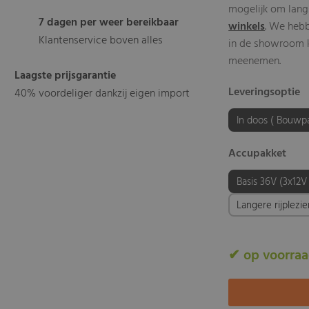
mogelijk om lang
7 dagen per weer bereikbaar
winkels
. We heb
Klantenservice boven alles
in de showroom kl
meenemen.
Laagste prijsgarantie
Leveringsoptie
40% voordeliger dankzij eigen import
In doos ( Bouwp
Accupakket
Basis 36V (3x12V
Langere rijplezi
✔ op voorra