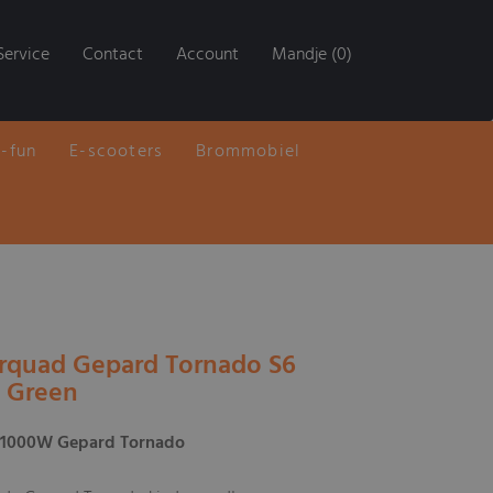
Service
Contact
Account
Mandje (0)
E-fun
E-scooters
Brommobiel
erquad Gepard Tornado S6
 Green
 1000W Gepard Tornado