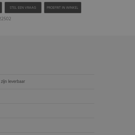
H
STEL EEN VRAAG
PROEFRIT IN WINKEL
022502
 zijn leverbaar