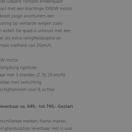
 de Gepard Tornado kinderquad!
rust met een krachtige 1000W motor
biedt jonge avonturiers een
varing op verharde wegen zoals
 asfalt. De quad is uiterust met een
r als extra veiligheidsoptie en
male snelheid van 25km/h.
0W motor
angdurig rijplezier
ar met 3 standen (7, 16, 25 km/h)
elaar met verlichting
schijfremmen voor & achter
leverbaar va. 649,- tot 749,- Gestart
erschillende merken, frame-maten,
eiligheidsopties leverbaar. Het is ook