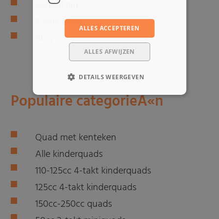
Bedenktijd
Financieren
ALLES ACCEPTEREN
Blog
ALLES AFWIJZEN
DETAILS WEERGEVEN
Populaire categorieÃ«n
Quad met kenteken
Alle kinderquads
110-125cc 4-takt kinderquads
125cc 4-takt kinderquads
150cc-250cc quads