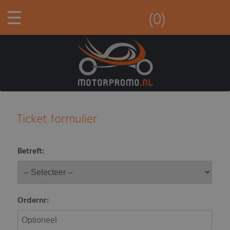
☰
(0)
Ticket formulier
Betreft:
Ordernr: