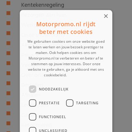
Kentekenregeling
Bezorgen aan huis
×
Motorpromo.nl rijdt
Werkplaats
beter met cookies
Onze showrooms
We gebruiken cookies om onze website goed
Algemene voorwaarden
te laten werken en jouw bezoek prettiger te
maken. Ook helpen cookies ons om
Privacy
Motorpromo.nl te verbeteren en beter af te
Veelgestelde vragen
stemmen op jouw interesses. Door onze
website te gebruiken, ga je akkoord met ons
Over ons
cookiebeleid.
Lees verder
Bestellen
NOODZAKELIJK
Afhalen
PRESTATIE
TARGETING
Levertijden
Garantie
FUNCTIONEEL
Retourneren
UNCLASSIFIED