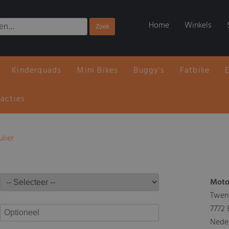
Home
Winkels
Kinderquads
Mini Bikes
Buggy's
Fatbike
 acties
ulier
Moto
Twen
7772
Nede