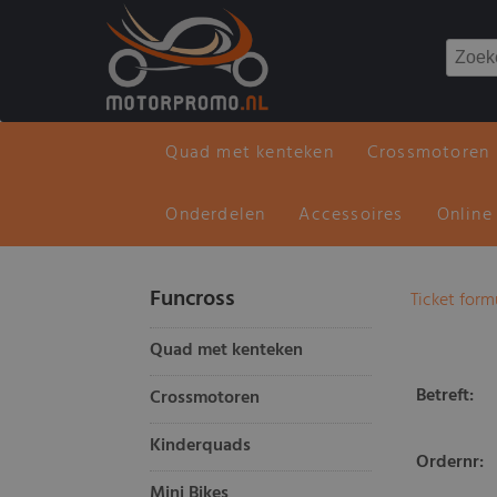
Quad met kenteken
Crossmotoren
Onderdelen
Accessoires
Online
Funcross
Ticket form
Quad met kenteken
Betreft:
Crossmotoren
Kinderquads
Ordernr:
Mini Bikes