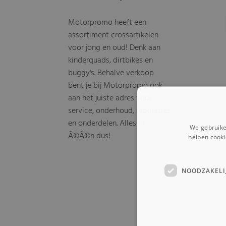
Motorpromo heeft een
assortiment crossartikelen
voor jong en oud! Denk aan
kinderquads, dirtbikes en
buggy's. Behalve verkoop
bent je bij Motorpromo ook
aan het juiste adres voor
service, onderhoud, reparaties
en onderdelen. Alles in
We gebruike
Ã©Ã©n dus!
helpen cooki
NOODZAKELI