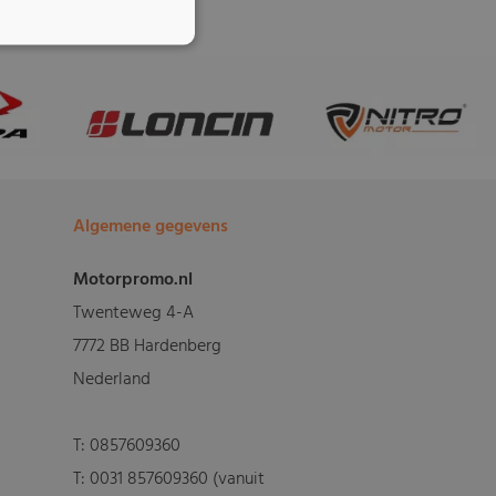
Algemene gegevens
Motorpromo.nl
Twenteweg 4-A
7772 BB Hardenberg
Nederland
T:
0857609360
T:
0031 857609360 (vanuit