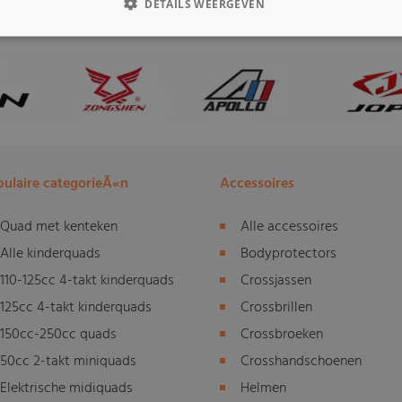
DETAILS WEERGEVEN
ulaire categorieÃ«n
Accessoires
Quad met kenteken
Alle accessoires
Alle kinderquads
Bodyprotectors
110-125cc 4-takt kinderquads
Crossjassen
125cc 4-takt kinderquads
Crossbrillen
150cc-250cc quads
Crossbroeken
50cc 2-takt miniquads
Crosshandschoenen
Elektrische midiquads
Helmen