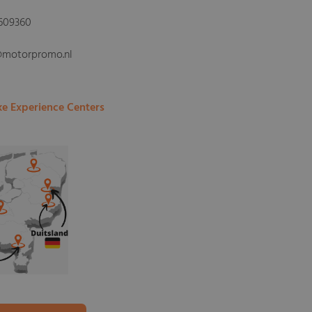
609360
@motorpromo.nl
ke Experience Centers