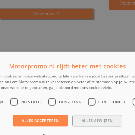
Experie
Motorpromo.nl rijdt beter met cookies
n cookies om onze website goed te laten werken en jouw bezoek prettiger t
es ons om Motorpromo.nl te verbeteren en beter af te stemmen op jouw int
onze website te gebruiken, ga je akkoord met ons cookiebeleid.
Lees verder
JK
PRESTATIE
TARGETING
FUNCTIONEEL
ALLES ACCEPTEREN
ALLES AFWIJZEN