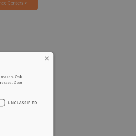
nce Centers >
×
e maken. Ook
eresses. Door
UNCLASSIFIED