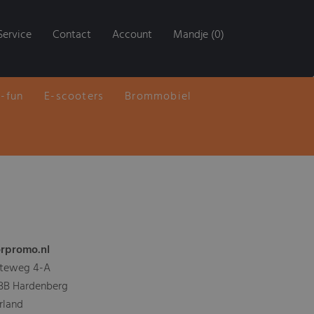
Service
Contact
Account
Mandje (0)
E-fun
E-scooters
Brommobiel
rpromo.nl
teweg 4-A
 BB Hardenberg
rland