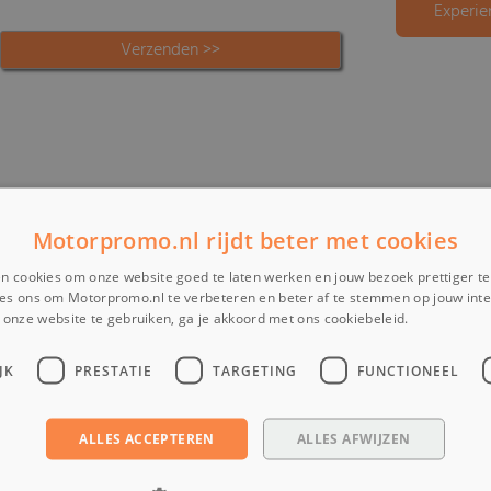
Experie
Motorpromo.nl rijdt beter met cookies
n cookies om onze website goed te laten werken en jouw bezoek prettiger t
es ons om Motorpromo.nl te verbeteren en beter af te stemmen op jouw int
onze website te gebruiken, ga je akkoord met ons cookiebeleid.
Lees verder
JK
PRESTATIE
TARGETING
FUNCTIONEEL
ALLES ACCEPTEREN
ALLES AFWIJZEN