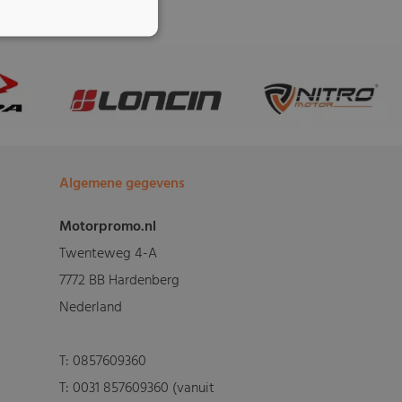
Algemene gegevens
Motorpromo.nl
Twenteweg 4-A
7772 BB Hardenberg
Nederland
T:
0857609360
T:
0031 857609360 (vanuit