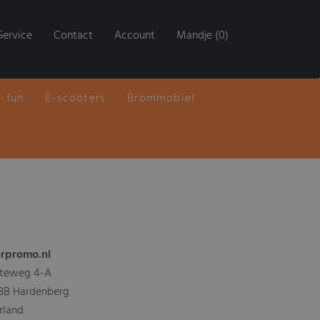
Service
Contact
Account
Mandje (0)
E-fun
E-scooters
Brommobiel
rpromo.nl
teweg 4-A
 BB Hardenberg
rland