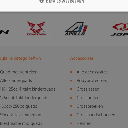
DETAILS WEERGEVEN
ulaire categorieÃ«n
Accessoires
Quad met kenteken
Alle accessoires
Alle kinderquads
Bodyprotectors
110-125cc 4-takt kinderquads
Crossjassen
125cc 4-takt kinderquads
Crossbrillen
150cc-250cc quads
Crossbroeken
50cc 2-takt miniquads
Crosshandschoenen
Elektrische midiquads
Helmen