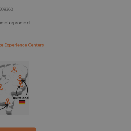
609360
@motorpromo.nl
ke Experience Centers