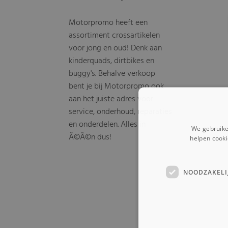
Motorpromo heeft een
assortiment crossartikelen
voor jong en oud! Denk aan
kinderquads, dirtbikes en
buggy's. Behalve verkoop
bent je bij Motorpromo ook
aan het juiste adres voor
service, onderhoud, reparaties
en onderdelen. Alles in
We gebruike
Ã©Ã©n dus!
helpen cooki
NOODZAKELI