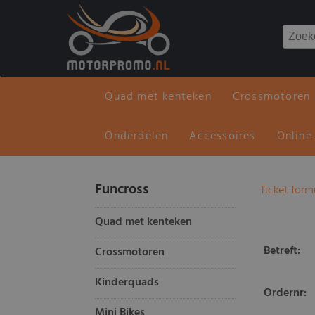
Quad met kenteken
Crossmotoren
Onderdelen
Accessoires
Online
Funcross
Ticket form
Quad met kenteken
Betreft:
Crossmotoren
Kinderquads
Ordernr:
Mini Bikes