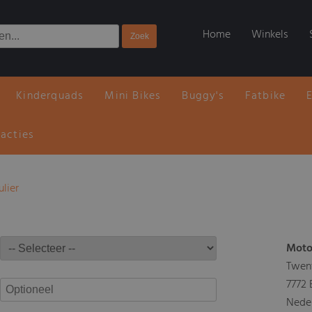
Home
Winkels
Kinderquads
Mini Bikes
Buggy's
Fatbike
 acties
ulier
Moto
Twen
7772
Nede