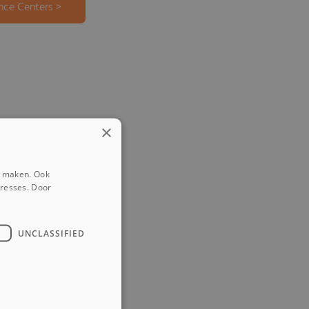
nce Centers >
×
e maken. Ook
eresses. Door
UNCLASSIFIED