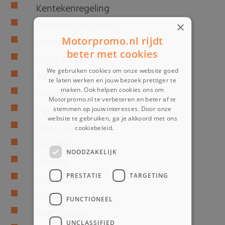
Kentekenregeling
Bezorgen aan huis
×
Motorpromo.nl rijdt
Werkplaats
beter met cookies
Onze showrooms
We gebruiken cookies om onze website goed
Algemene voorwaarden
te laten werken en jouw bezoek prettiger te
maken. Ook helpen cookies ons om
Privacy
Motorpromo.nl te verbeteren en beter af te
Veelgestelde vragen
stemmen op jouw interesses. Door onze
website te gebruiken, ga je akkoord met ons
Over ons
cookiebeleid.
Lees verder
Bestellen
NOODZAKELIJK
Afhalen
PRESTATIE
TARGETING
Levertijden
Garantie
FUNCTIONEEL
Retourneren
UNCLASSIFIED