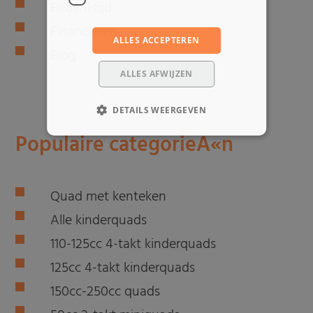
Bedenktijd
Financieren
ALLES ACCEPTEREN
Blog
ALLES AFWIJZEN
DETAILS WEERGEVEN
Populaire categorieÃ«n
Quad met kenteken
Alle kinderquads
110-125cc 4-takt kinderquads
125cc 4-takt kinderquads
150cc-250cc quads