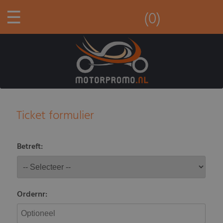
☰
(0)
Ticket formulier
Betreft:
Ordernr: