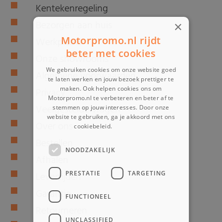
Kentekenregeling
Bezorgen aan huis
×
Motorpromo.nl rijdt
Werkplaats
beter met cookies
Onze showrooms
We gebruiken cookies om onze website goed
Algemene voorwaarden
te laten werken en jouw bezoek prettiger te
maken. Ook helpen cookies ons om
Privacy
Motorpromo.nl te verbeteren en beter af te
Veelgestelde vragen
stemmen op jouw interesses. Door onze
website te gebruiken, ga je akkoord met ons
Over ons
cookiebeleid.
Lees verder
Bestellen
NOODZAKELIJK
Afhalen
PRESTATIE
TARGETING
Levertijden
Garantie
FUNCTIONEEL
Retourneren
UNCLASSIFIED