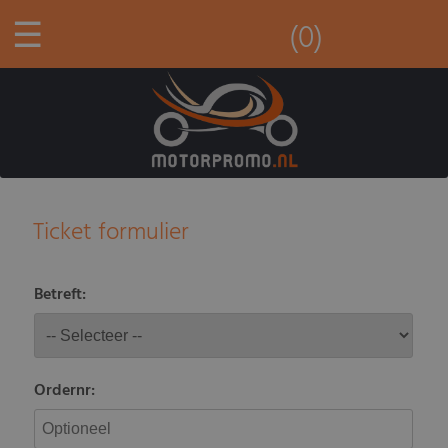
☰
(0)
Ticket formulier
Betreft:
Ordernr: