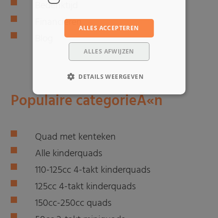
Bedenktijd
Financieren
ALLES ACCEPTEREN
Blog
ALLES AFWIJZEN
DETAILS WEERGEVEN
Populaire categorieÃ«n
Quad met kenteken
Alle kinderquads
110-125cc 4-takt kinderquads
125cc 4-takt kinderquads
150cc-250cc quads