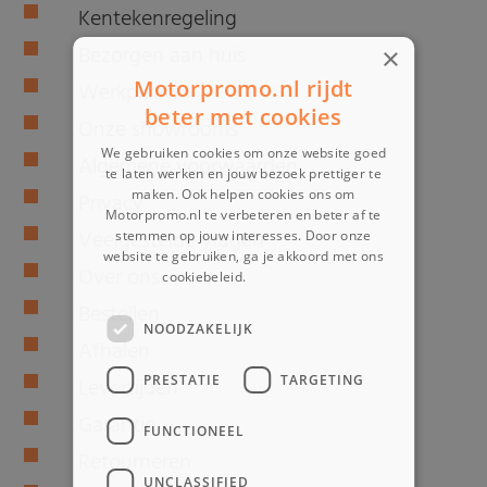
Kentekenregeling
Bezorgen aan huis
×
Motorpromo.nl rijdt
Werkplaats
beter met cookies
Onze showrooms
We gebruiken cookies om onze website goed
Algemene voorwaarden
te laten werken en jouw bezoek prettiger te
maken. Ook helpen cookies ons om
Privacy
Motorpromo.nl te verbeteren en beter af te
Veelgestelde vragen
stemmen op jouw interesses. Door onze
website te gebruiken, ga je akkoord met ons
Over ons
cookiebeleid.
Lees verder
Bestellen
NOODZAKELIJK
Afhalen
PRESTATIE
TARGETING
Levertijden
Garantie
FUNCTIONEEL
Retourneren
UNCLASSIFIED