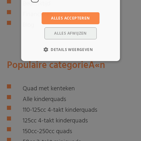
Bedenktijd
Financieren
ALLES ACCEPTEREN
Blog
ALLES AFWIJZEN
DETAILS WEERGEVEN
Populaire categorieÃ«n
Quad met kenteken
Alle kinderquads
110-125cc 4-takt kinderquads
125cc 4-takt kinderquads
150cc-250cc quads