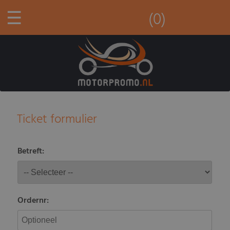
☰
(0)
Ticket formulier
Betreft:
Ordernr: