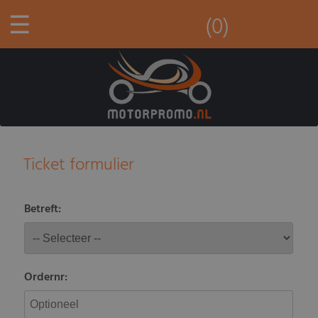
☰
(0)
Ticket formulier
Betreft:
Ordernr: