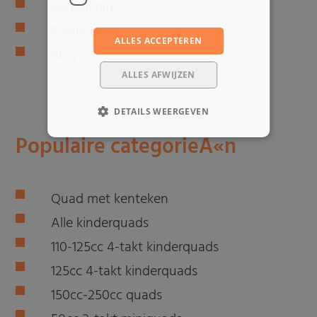
Bedenktijd
Financieren
ALLES ACCEPTEREN
Blog
ALLES AFWIJZEN
DETAILS WEERGEVEN
Populaire categorieÃ«n
Quad met kenteken
Alle kinderquads
110-125cc 4-takt kinderquads
125cc 4-takt kinderquads
150cc-250cc quads