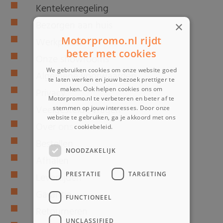
Kentekenregeling
Bezorgen aan huis
×
Motorpromo.nl rijdt
Werkplaats
beter met cookies
Onze showrooms
We gebruiken cookies om onze website goed
Algemene voorwaarden
te laten werken en jouw bezoek prettiger te
maken. Ook helpen cookies ons om
Privacy
Motorpromo.nl te verbeteren en beter af te
Veelgestelde vragen
stemmen op jouw interesses. Door onze
website te gebruiken, ga je akkoord met ons
Over ons
cookiebeleid.
Lees verder
Bestellen
NOODZAKELIJK
Afhalen
PRESTATIE
TARGETING
Levertijden
Garantie
FUNCTIONEEL
Retourneren
UNCLASSIFIED