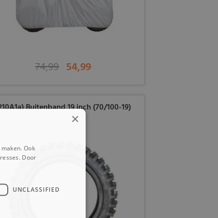
74,99
54,99
210A1a) Buitenband 19 inch (70/100-19)
×
e maken. Ook
eresses. Door
UNCLASSIFIED