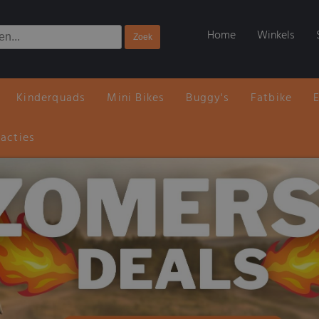
Home
Winkels
Kinderquads
Mini Bikes
Buggy's
Fatbike
 acties