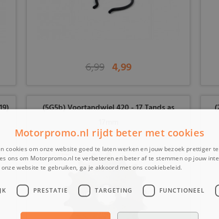
6,99
4,99
19)
(5G5b) Voortandwiel 420 - 17 Tands as
(
17mm
Motorpromo.nl rijdt beter met cookies
n cookies om onze website goed te laten werken en jouw bezoek prettiger t
es ons om Motorpromo.nl te verbeteren en beter af te stemmen op jouw int
onze website te gebruiken, ga je akkoord met ons cookiebeleid.
Lees verder
JK
PRESTATIE
TARGETING
FUNCTIONEEL