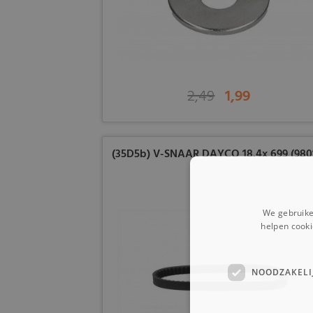
2,49
1,99
(35D5b) V-SNAAR DAYCO 18.4x 699 (980
We gebruike
helpen cooki
NOODZAKELI