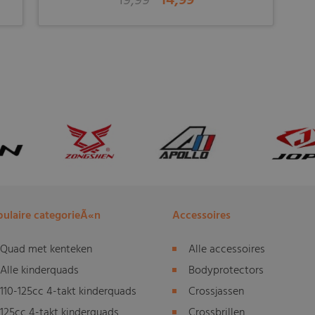
19,99
14,99
ulaire categorieÃ«n
Accessoires
Quad met kenteken
Alle accessoires
Alle kinderquads
Bodyprotectors
110-125cc 4-takt kinderquads
Crossjassen
125cc 4-takt kinderquads
Crossbrillen