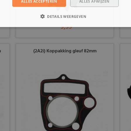
ALLES ACCEPTEREN
ALLES AFWIJZEN
DETAILS WEERGEVEN
9,99
n
(2A2i) Koppakking gleuf 82mm